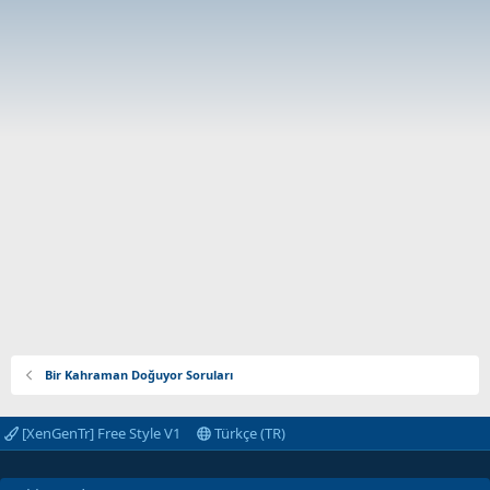
Bir Kahraman Doğuyor Soruları
[XenGenTr] Free Style V1
Türkçe (TR)