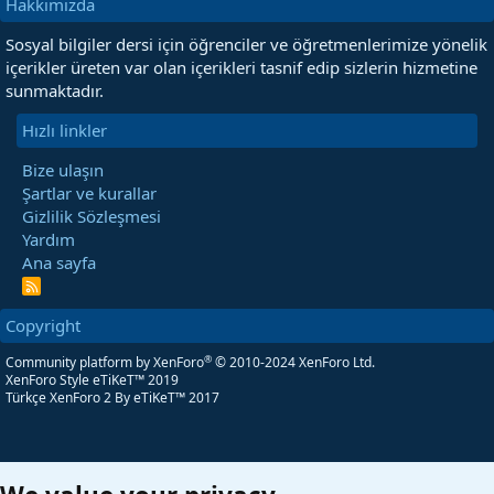
Hakkımızda
Sosyal bilgiler dersi için öğrenciler ve öğretmenlerimize yönelik
içerikler üreten var olan içerikleri tasnif edip sizlerin hizmetine
sunmaktadır.
Hızlı linkler
Bize ulaşın
Şartlar ve kurallar
Gizlilik Sözleşmesi
Yardım
Ana sayfa
R
S
S
Copyright
®
Community platform by XenForo
© 2010-2024 XenForo Ltd.
XenForo Style eTiKeT™ 2019
Türkçe XenForo 2
By eTiKeT™ 2017