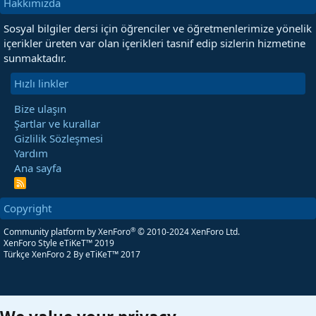
Hakkımızda
Sosyal bilgiler dersi için öğrenciler ve öğretmenlerimize yönelik
içerikler üreten var olan içerikleri tasnif edip sizlerin hizmetine
sunmaktadır.
Hızlı linkler
Bize ulaşın
Şartlar ve kurallar
Gizlilik Sözleşmesi
Yardım
Ana sayfa
R
S
S
Copyright
®
Community platform by XenForo
© 2010-2024 XenForo Ltd.
XenForo Style eTiKeT™ 2019
Türkçe XenForo 2
By eTiKeT™ 2017