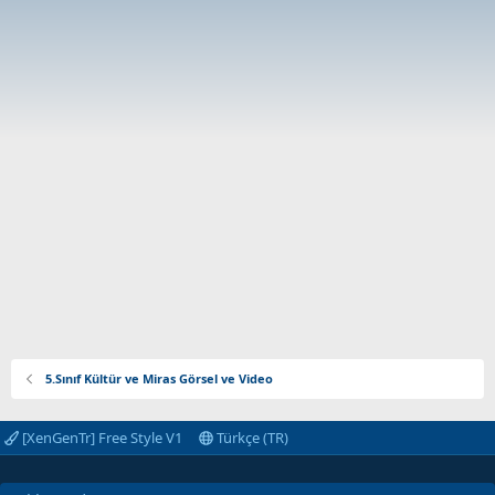
5.Sınıf Kültür ve Miras Görsel ve Video
[XenGenTr] Free Style V1
Türkçe (TR)