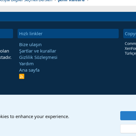
Hızlı linkler
Copy
Commun
Bize ulaşın
XenFor
 olan
Şartlar ve kurallar
Türkçe
tadır.
Gizlilik Sözleşmesi
Yardım
Ana sayfa
R
S
S
okies to enhance your experience.