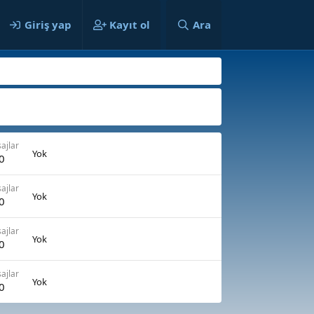
ılar
Giriş yap
Kayıt ol
Ara
ajlar
Yok
0
ajlar
Yok
0
ajlar
Yok
0
ajlar
Yok
0