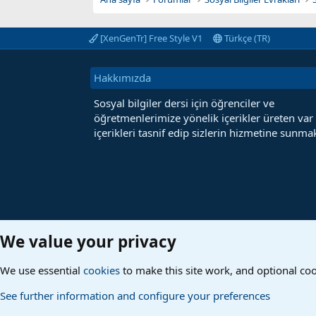
[XenGenTr] Free Style V1
Türkçe (TR)
Hakkımızda
Sosyal bilgiler dersi için öğrenciler ve
öğretmenlerimize yönelik içerikler üreten var
içerikleri tasnif edip sizlerin hizmetine sunmak
We value your privacy
We use essential
cookies
to make this site work, and optional co
See further information and configure your preferences