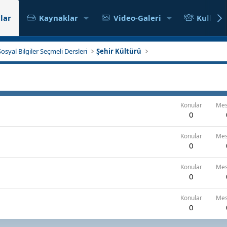
lar
Kaynaklar
Video-Galeri
Kullanıc
Sosyal Bilgiler Seçmeli Dersleri
Şehir Kültürü
Konular
Mes
0
Konular
Mes
0
Konular
Mes
0
Konular
Mes
0