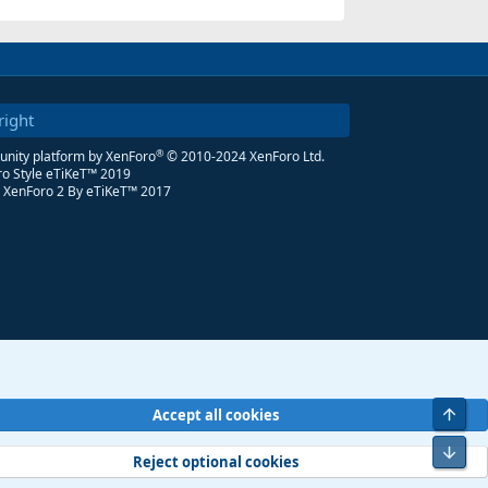
right
®
ity platform by XenForo
© 2010-2024 XenForo Ltd.
o Style eTiKeT™ 2019
 XenForo 2
By eTiKeT™ 2017
Üst
Accept all cookies
Alt
Reject optional cookies