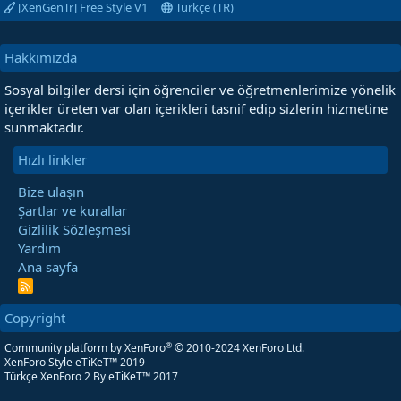
[XenGenTr] Free Style V1
Türkçe (TR)
Hakkımızda
Sosyal bilgiler dersi için öğrenciler ve öğretmenlerimize yönelik
içerikler üreten var olan içerikleri tasnif edip sizlerin hizmetine
sunmaktadır.
Hızlı linkler
Bize ulaşın
Şartlar ve kurallar
Gizlilik Sözleşmesi
Yardım
Ana sayfa
R
S
S
Copyright
®
Community platform by XenForo
© 2010-2024 XenForo Ltd.
XenForo Style eTiKeT™ 2019
Türkçe XenForo 2
By eTiKeT™ 2017