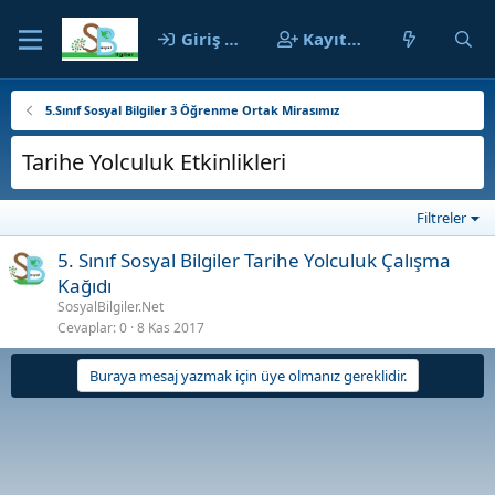
Giriş yap
Kayıt ol
5.Sınıf Sosyal Bilgiler 3 Öğrenme Ortak Mirasımız
Tarihe Yolculuk Etkinlikleri
Filtreler
5. Sınıf Sosyal Bilgiler Tarihe Yolculuk Çalışma
Kağıdı
SosyalBilgiler.Net
Cevaplar
0
8 Kas 2017
Buraya mesaj yazmak için üye olmanız gereklidir.