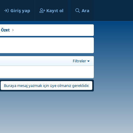
ılar
Giriş yap
Kayıt ol
Ara
a Özet
Filtreler
Buraya mesaj yazmak için üye olmanız gereklidir.