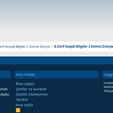
Sınıf Sosyal Bilgiler 2. Evimiz Dünya
6.Sınıf Sosyal Bilgiler 2 Evimiz Düny
Hızlı linkler
Copy
Commun
Bize ulaşın
XenFor
 olan
Şartlar ve kurallar
Türkçe
tadır.
Gizlilik Sözleşmesi
Yardım
Ana sayfa
R