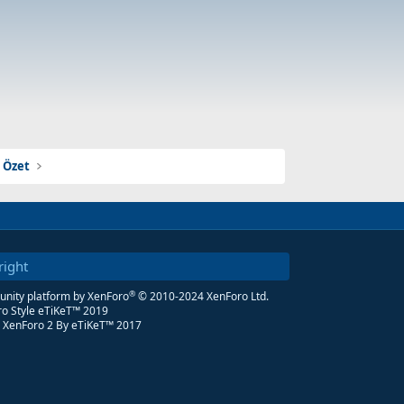
a Özet
right
®
ity platform by XenForo
© 2010-2024 XenForo Ltd.
o Style eTiKeT™ 2019
 XenForo 2
By eTiKeT™ 2017