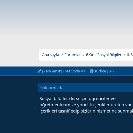
Ana sayfa
Forumlar
6.Sınıf Sosyal Bilgiler
6. 
[XenGenTr] Free Style V1
Türkçe (TR)
Hakkımızda
Sosyal bilgiler dersi için öğrenciler ve
öğretmenlerimize yönelik içerikler üreten var
içerikleri tasnif edip sizlerin hizmetine sunmak