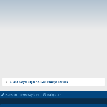
6. Sınıf Sosyal Bilgiler 2. Evimiz Dünya Etkinlik
[XenGenTr] Free Style V1
Türkçe (TR)