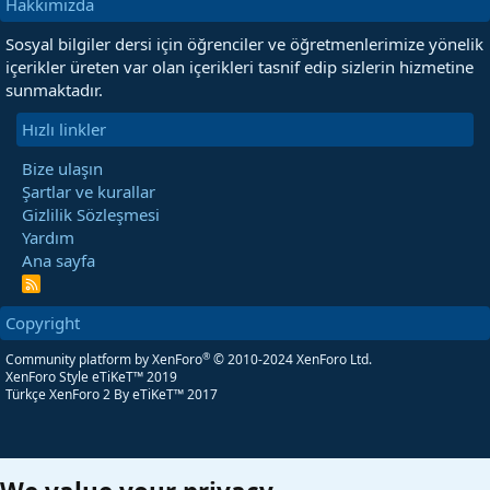
Hakkımızda
Sosyal bilgiler dersi için öğrenciler ve öğretmenlerimize yönelik
içerikler üreten var olan içerikleri tasnif edip sizlerin hizmetine
sunmaktadır.
Hızlı linkler
Bize ulaşın
Şartlar ve kurallar
Gizlilik Sözleşmesi
Yardım
Ana sayfa
R
S
S
Copyright
®
Community platform by XenForo
© 2010-2024 XenForo Ltd.
XenForo Style eTiKeT™ 2019
Türkçe XenForo 2
By eTiKeT™ 2017