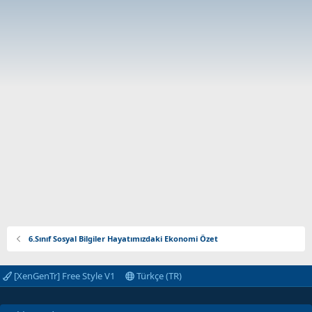
6.Sınıf Sosyal Bilgiler Hayatımızdaki Ekonomi Özet
[XenGenTr] Free Style V1
Türkçe (TR)