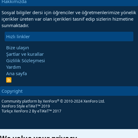
Hakkımızda
Sosyal bilgiler dersi için öğrenciler ve öğretmenlerimize yönelik
içerikler üreten var olan içerikleri tasnif edip sizlerin hizmetine
sunmaktadır.
Hızlı linkler
Bize ulaşın
Şartlar ve kurallar
Gizlilik Sözleşmesi
Yardım
Ana sayfa
R
S
S
Copyright
®
Community platform by XenForo
© 2010-2024 XenForo Ltd.
XenForo Style eTiKeT™ 2019
Türkçe XenForo 2
By eTiKeT™ 2017