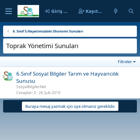
Giriş yap
Kayıt ol
6. Sınıf 5.Hayatımızdaki Ekonomi Sunuları
Toprak Yönetimi Sunuları
Filtreler
6.Sınıf Sosyal Bilgiler Tarım ve Hayvancılık
Sunusu
SosyalBilgiler.Net
Cevaplar
0
26 Şub 2019
Buraya mesaj yazmak için üye olmanız gereklidir.