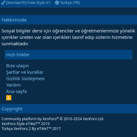
[XenGenTr] Free Style V1
Türkçe (TR)
Hakkımızda
Sosyal bilgiler dersi için öğrenciler ve öğretmenlerimize yönelik
içerikler üreten var olan içerikleri tasnif edip sizlerin hizmetine
sunmaktadır.
Hızlı linkler
Bize ulaşın
Şartlar ve kurallar
Gizlilik Sözleşmesi
Yardım
Ana sayfa
R
S
S
Copyright
®
Community platform by XenForo
© 2010-2024 XenForo Ltd.
XenForo Style eTiKeT™ 2019
Türkçe XenForo 2
By eTiKeT™ 2017