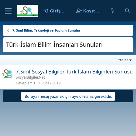
Giriş yap
Kayıt ol
7. Sınıf Bilim, Teknoloji ve Toplum Sunular
Türk-İslam Bilim İnsanları Sunuları
Filtreler
7.Sınıf Sosyal Bilgiler Türk İslam Bilginleri Sunusu
SosyalBilgiler.Net
Cevaplar
0
31 Ocak 2019
Buraya mesaj yazmak için üye olmanız gereklidir.