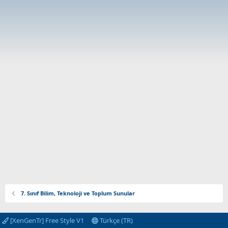
7. Sınıf Bilim, Teknoloji ve Toplum Sunular
[XenGenTr] Free Style V1
Türkçe (TR)