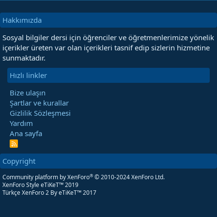
Hakkımızda
Sosyal bilgiler dersi için öğrenciler ve öğretmenlerimize yönelik
içerikler üreten var olan içerikleri tasnif edip sizlerin hizmetine
sunmaktadır.
Hızlı linkler
Bize ulaşın
Şartlar ve kurallar
Gizlilik Sözleşmesi
Yardım
Ana sayfa
R
S
S
Copyright
®
Community platform by XenForo
© 2010-2024 XenForo Ltd.
XenForo Style eTiKeT™ 2019
Türkçe XenForo 2
By eTiKeT™ 2017