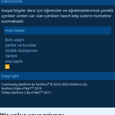
Hakkımızda
Sosyal bilgiler dersi için öğrenciler ve öğretmenlerimize yönelik
içerikler üreten var olan içerikleri tasnif edip sizlerin hizmetine
sunmaktadır.
Hızlı linkler
Bize ulaşın
Şartlar ve kurallar
Gizlilik Sözleşmesi
Yardım
Ana sayfa
R
S
S
Copyright
®
Community platform by XenForo
© 2010-2024 XenForo Ltd.
XenForo Style eTiKeT™ 2019
Türkçe XenForo 2
By eTiKeT™ 2017