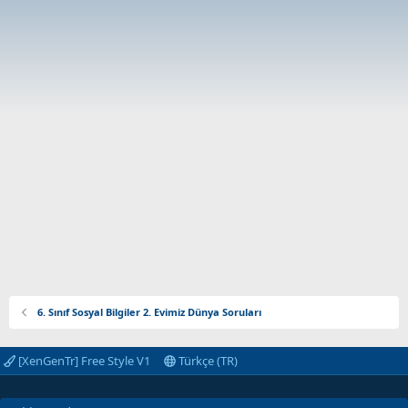
6. Sınıf Sosyal Bilgiler 2. Evimiz Dünya Soruları
[XenGenTr] Free Style V1
Türkçe (TR)