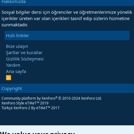
Hakkımızda
Sosyal bilgiler dersi için öğrenciler ve öğretmenlerimize yönelik
içerikler üreten var olan içerikleri tasnif edip sizlerin hizmetine
sunmaktadır.
Hızlı linkler
Bize ulaşın
Şartlar ve kurallar
Gizlilik Sözleşmesi
Yardım
Ana sayfa
R
S
S
Copyright
®
Community platform by XenForo
© 2010-2024 XenForo Ltd.
XenForo Style eTiKeT™ 2019
Türkçe XenForo 2
By eTiKeT™ 2017