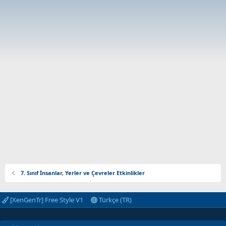
7. Sınıf İnsanlar, Yerler ve Çevreler Etkinlikler
[XenGenTr] Free Style V1
Türkçe (TR)