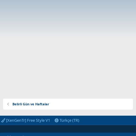
Belirli Gün ve Haftalar
[XenGenTr] Free Style V1
Türkçe (TR)