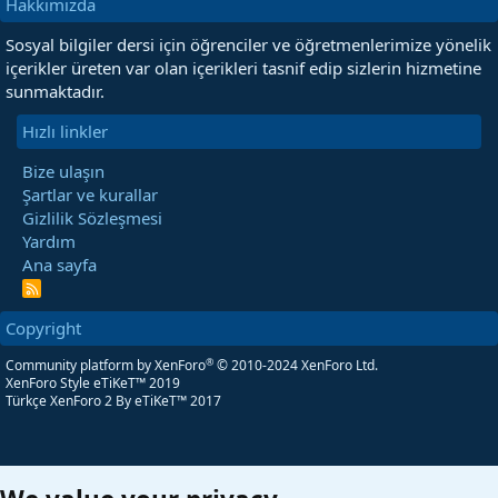
Hakkımızda
Sosyal bilgiler dersi için öğrenciler ve öğretmenlerimize yönelik
içerikler üreten var olan içerikleri tasnif edip sizlerin hizmetine
sunmaktadır.
Hızlı linkler
Bize ulaşın
Şartlar ve kurallar
Gizlilik Sözleşmesi
Yardım
Ana sayfa
R
S
S
Copyright
®
Community platform by XenForo
© 2010-2024 XenForo Ltd.
XenForo Style eTiKeT™ 2019
Türkçe XenForo 2
By eTiKeT™ 2017