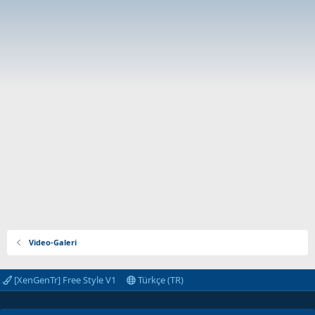
Video-Galeri
[XenGenTr] Free Style V1
Türkçe (TR)