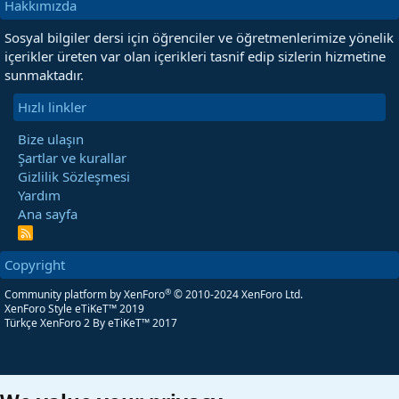
Hakkımızda
Sosyal bilgiler dersi için öğrenciler ve öğretmenlerimize yönelik
içerikler üreten var olan içerikleri tasnif edip sizlerin hizmetine
sunmaktadır.
Hızlı linkler
Bize ulaşın
Şartlar ve kurallar
Gizlilik Sözleşmesi
Yardım
Ana sayfa
R
S
S
Copyright
®
Community platform by XenForo
© 2010-2024 XenForo Ltd.
XenForo Style eTiKeT™ 2019
Türkçe XenForo 2
By eTiKeT™ 2017