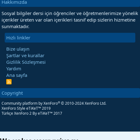
Hakkımızda
Sosyal bilgiler dersi için öğrenciler ve öğretmenlerimize yönelik
içerikler üreten var olan içerikleri tasnif edip sizlerin hizmetine
sunmaktadır.
Hızlı linkler
Bize ulaşın
Şartlar ve kurallar
Gizlilik Sözleşmesi
Yardım
Ana sayfa
R
S
S
Copyright
®
Community platform by XenForo
© 2010-2024 XenForo Ltd.
XenForo Style eTiKeT™ 2019
Türkçe XenForo 2
By eTiKeT™ 2017