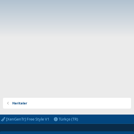
Haritalar
[XenGenTr] Free Style V1
Türkçe (TR)