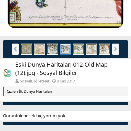
i
Ö
S
n
o
c
n
Eski Dünya Haritaları 012-Old Map
e
r
k
a
(12).jpg - Sosyal Bilgiler
i
k
SosyalBilgiler.Net
8 Kas 2017
i
Çizilen İlk Dünya Haritaları
Görüntülenecek hiç yorum yok.