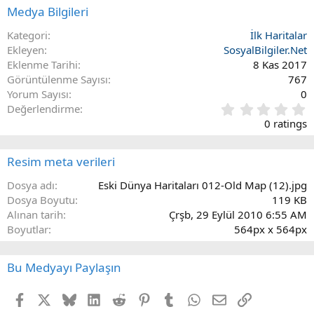
Medya Bilgileri
Kategori
İlk Haritalar
Ekleyen
SosyalBilgiler.Net
Eklenme Tarihi
8 Kas 2017
Görüntülenme Sayısı
767
Yorum Sayısı
0
0
Değerlendirme
.
0 ratings
0
0
y
Resim meta verileri
ı
l
Dosya adı
Eski Dünya Haritaları 012-Old Map (12).jpg
d
Dosya Boyutu
119 KB
ı
Alınan tarih
Çrşb, 29 Eylül 2010 6:55 AM
z
Boyutlar
564px x 564px
(
l
a
Bu Medyayı Paylaşın
r
)
Facebook
X
Bluesky
LinkedIn
Reddit
Pinterest
Tumblr
WhatsApp
E-posta
Link