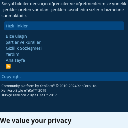
Sosyal bilgiler dersi için öğrenciler ve öğretmenlerimize yönelik
içerikler üreten var olan içerikleri tasnif edip sizlerin hizmetine
sunmaktadır.
Hızlı linkler
Bize ulaşın
Şartlar ve kurallar
Gizlilik Sözleşmesi
Yardım
Ana sayfa
R
S
S
Copyright
®
Community platform by XenForo
© 2010-2024 XenForo Ltd.
XenForo Style eTiKeT™ 2019
Türkçe XenForo 2
By eTiKeT™ 2017
We value your privacy