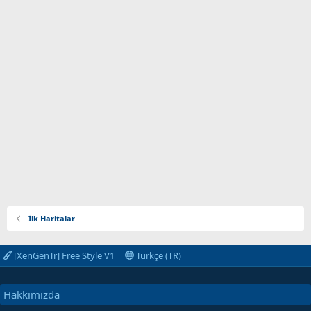
İlk Haritalar
[XenGenTr] Free Style V1
Türkçe (TR)
Hakkımızda