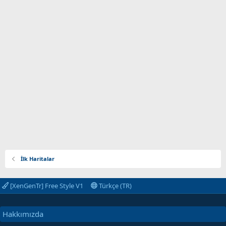
İlk Haritalar
[XenGenTr] Free Style V1
Türkçe (TR)
Hakkımızda