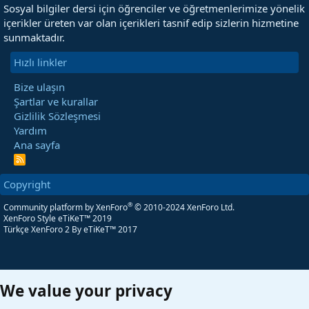
Sosyal bilgiler dersi için öğrenciler ve öğretmenlerimize yönelik
içerikler üreten var olan içerikleri tasnif edip sizlerin hizmetine
sunmaktadır.
Hızlı linkler
Bize ulaşın
Şartlar ve kurallar
Gizlilik Sözleşmesi
Yardım
Ana sayfa
R
S
S
Copyright
®
Community platform by XenForo
© 2010-2024 XenForo Ltd.
XenForo Style eTiKeT™ 2019
Türkçe XenForo 2
By eTiKeT™ 2017
We value your privacy