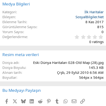
Medya Bilgileri
Kategori
İlk Haritalar
Ekleyen
SosyalBilgiler.Net
Eklenme Tarihi
8 Kas 2017
Görüntülenme Sayısı
815
Yorum Sayısı
0
0
Değerlendirme
.
0 ratings
0
0
y
Resim meta verileri
ı
l
Dosya adı
Eski Dünya Haritaları 028-Old Map (28).jpg
d
Dosya Boyutu
145.3 KB
ı
Alınan tarih
Çrşb, 29 Eylül 2010 6:56 AM
z
Boyutlar
564px x 564px
(
l
a
Bu Medyayı Paylaşın
r
)
Facebook
X
Bluesky
LinkedIn
Reddit
Pinterest
Tumblr
WhatsApp
E-posta
Link