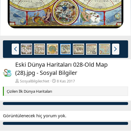
i
Ö
S
n
o
c
n
Eski Dünya Haritaları 028-Old Map
e
r
k
a
(28).jpg - Sosyal Bilgiler
i
k
SosyalBilgiler.Net
8 Kas 2017
i
Çizilen İlk Dünya Haritaları
Görüntülenecek hiç yorum yok.