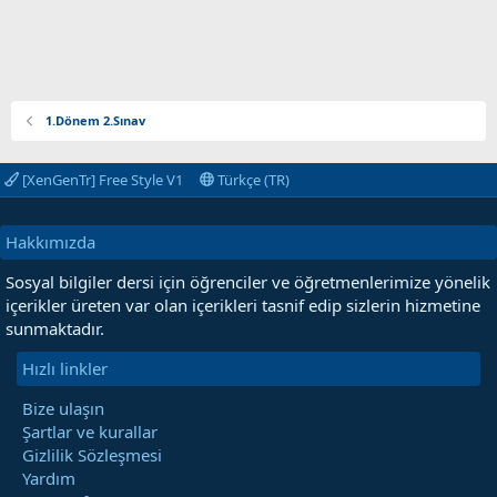
1.Dönem 2.Sınav
[XenGenTr] Free Style V1
Türkçe (TR)
Hakkımızda
Sosyal bilgiler dersi için öğrenciler ve öğretmenlerimize yönelik
içerikler üreten var olan içerikleri tasnif edip sizlerin hizmetine
sunmaktadır.
Hızlı linkler
Bize ulaşın
Şartlar ve kurallar
Gizlilik Sözleşmesi
Yardım