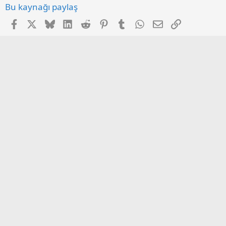
Bu kaynağı paylaş
Facebook
X
Bluesky
LinkedIn
Reddit
Pinterest
Tumblr
WhatsApp
E-posta
Link