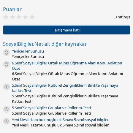
a
r
Puanlar
i
0
h
0 ratings
.
i
0
0
Tartışmaya katıl
y
ı
l
SosyalBilgiler.Net ait diğer kaynakar
d
Yeniçeriler Sunusu
ı
Kaynak ikonu
z
Yeniçeriler Sunusu
(
6.Sınıf Sosyal Bilgiler Ortak Miras Öğrenme Alanı Konu Anlatımı
l
Kaynak ikonu
Özet
a
r
6.Sınıf Sosyal Bilgiler ORtak Miras Öğrenme Alanı Konu Anlatımı
)
Özet
5.Sınıf Sosyal Bilgiler Kültürel Zenginliklerin Birlikte Yaşamaya
Kaynak ikonu
Katkısı Testi
5.Sınıf Sosyal Bilgiler Kültürel Zenginliklerin Birlikte Yaşamaya
Katkısı Testi
5.Sınıf Sosyal Bilgiler Gruplar ve Rollerim Testi
Kaynak ikonu
5.Sınıf Sosyal Bilgiler Gruplar ve Rollerim Testi
Yeni Nesil Hazırbulunuşluluk Sınavı 5.sınıf sosyal bilgiler
Kaynak ikonu
Yeni Nesil Hazırbulunuşluluk Sınavı 5.sınıf sosyal bilgiler