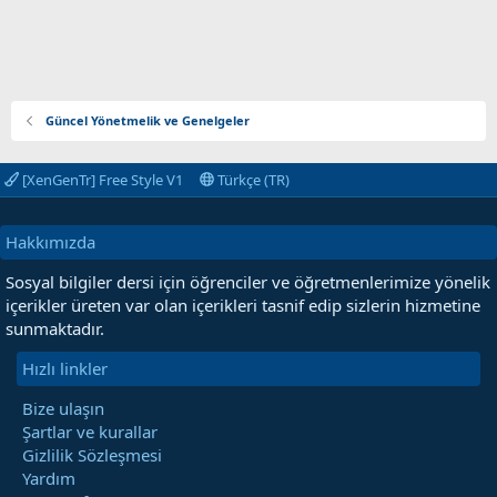
Güncel Yönetmelik ve Genelgeler
[XenGenTr] Free Style V1
Türkçe (TR)
Hakkımızda
Sosyal bilgiler dersi için öğrenciler ve öğretmenlerimize yönelik
içerikler üreten var olan içerikleri tasnif edip sizlerin hizmetine
sunmaktadır.
Hızlı linkler
Bize ulaşın
Şartlar ve kurallar
Gizlilik Sözleşmesi
Yardım