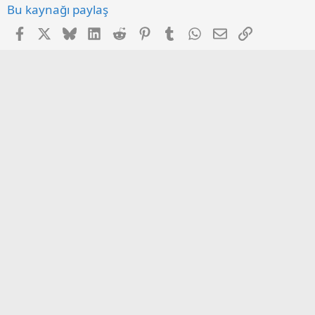
Bu kaynağı paylaş
Facebook
X
Bluesky
LinkedIn
Reddit
Pinterest
Tumblr
WhatsApp
E-posta
Link