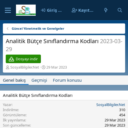
Giriş yap
Kayıt ol
Güncel Yönetmelik ve Genelgeler
Analitik Bütçe Sınıflandırma Kodları
2023-03-
29
Dosyayı indir
Y
O
SosyalBilgiler.Net
29 Mar 2023
a
l
z
u
Genel bakış
Geçmişi
Forum konusu
a
ş
r
t
u
Analitik Bütçe Sınıflandırma Kodları
r
u
Yazar
SosyalBilgiler.Net
l
İndirilme
310
m
Görüntüleme
454
a
İlk yayınlama
29 Mar 2023
t
Son güncelleme
29 Mar 2023