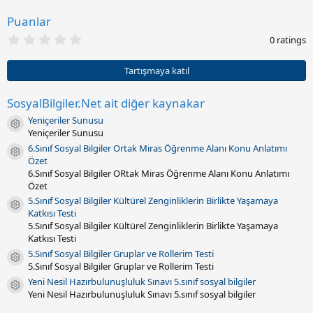
a
r
Puanlar
i
0
h
0 ratings
.
i
0
0
Tartışmaya katıl
y
ı
l
SosyalBilgiler.Net ait diğer kaynakar
d
Yeniçeriler Sunusu
ı
Kaynak ikonu
z
Yeniçeriler Sunusu
(
6.Sınıf Sosyal Bilgiler Ortak Miras Öğrenme Alanı Konu Anlatımı
l
Kaynak ikonu
Özet
a
r
6.Sınıf Sosyal Bilgiler ORtak Miras Öğrenme Alanı Konu Anlatımı
)
Özet
5.Sınıf Sosyal Bilgiler Kültürel Zenginliklerin Birlikte Yaşamaya
Kaynak ikonu
Katkısı Testi
5.Sınıf Sosyal Bilgiler Kültürel Zenginliklerin Birlikte Yaşamaya
Katkısı Testi
5.Sınıf Sosyal Bilgiler Gruplar ve Rollerim Testi
Kaynak ikonu
5.Sınıf Sosyal Bilgiler Gruplar ve Rollerim Testi
Yeni Nesil Hazırbulunuşluluk Sınavı 5.sınıf sosyal bilgiler
Kaynak ikonu
Yeni Nesil Hazırbulunuşluluk Sınavı 5.sınıf sosyal bilgiler