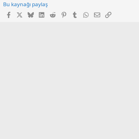
Bu kaynağı paylaş
Facebook
X
Bluesky
LinkedIn
Reddit
Pinterest
Tumblr
WhatsApp
E-posta
Link