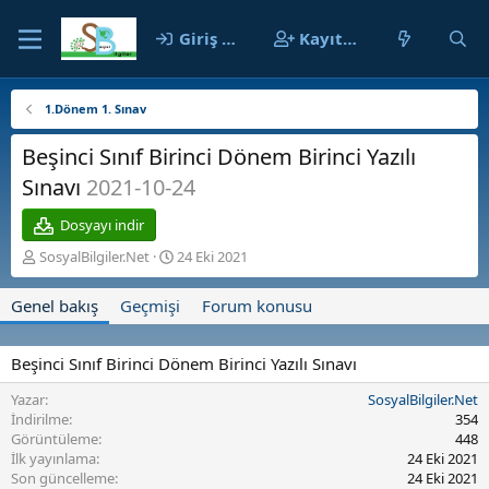
Giriş yap
Kayıt ol
1.Dönem 1. Sınav
Beşinci Sınıf Birinci Dönem Birinci Yazılı
Sınavı
2021-10-24
Dosyayı indir
Y
O
SosyalBilgiler.Net
24 Eki 2021
a
l
z
u
Genel bakış
Geçmişi
Forum konusu
a
ş
r
t
u
Beşinci Sınıf Birinci Dönem Birinci Yazılı Sınavı
r
u
Yazar
SosyalBilgiler.Net
l
İndirilme
354
m
Görüntüleme
448
a
İlk yayınlama
24 Eki 2021
t
Son güncelleme
24 Eki 2021