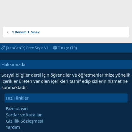
1.Dönem 1. Sınav
[XenGenTr] Free Style V1
Türkçe (TR)
Hakkımızda
Sosyal bilgiler dersi için öğrenciler ve öğretmenlerimize yönelik
içerikler üreten var olan içerikleri tasnif edip sizlerin hizmetine
sunmaktadır.
Hızlı linkler
Bize ulaşın
Şartlar ve kurallar
Gizlilik Sözleşmesi
Yardım