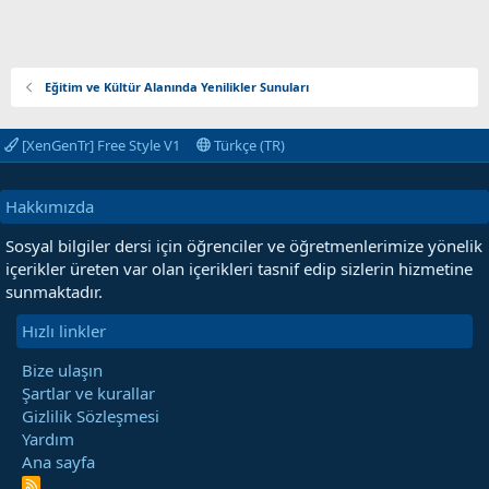
Eğitim ve Kültür Alanında Yenilikler Sunuları
[XenGenTr] Free Style V1
Türkçe (TR)
Hakkımızda
Sosyal bilgiler dersi için öğrenciler ve öğretmenlerimize yönelik
içerikler üreten var olan içerikleri tasnif edip sizlerin hizmetine
sunmaktadır.
Hızlı linkler
Bize ulaşın
Şartlar ve kurallar
Gizlilik Sözleşmesi
Yardım
Ana sayfa
R