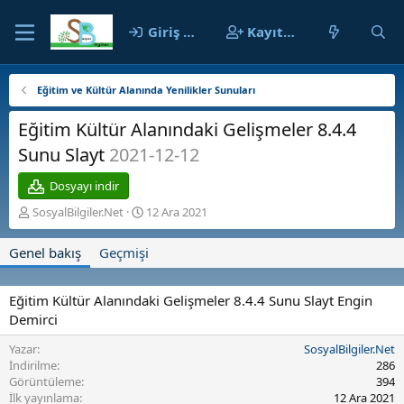
Giriş yap
Kayıt ol
Eğitim ve Kültür Alanında Yenilikler Sunuları
Eğitim Kültür Alanındaki Gelişmeler 8.4.4
Sunu Slayt
2021-12-12
Dosyayı indir
Y
O
SosyalBilgiler.Net
12 Ara 2021
a
l
z
u
Genel bakış
Geçmişi
a
ş
r
t
u
Eğitim Kültür Alanındaki Gelişmeler 8.4.4 Sunu Slayt Engin
r
Demirci
u
l
Yazar
SosyalBilgiler.Net
m
İndirilme
286
a
Görüntüleme
394
t
İlk yayınlama
12 Ara 2021