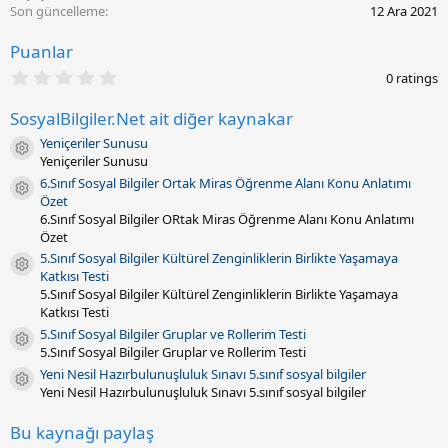
a
Son güncelleme
12 Ara 2021
r
i
Puanlar
h
0
i
0 ratings
.
0
SosyalBilgiler.Net ait diğer kaynakar
0
y
Yeniçeriler Sunusu
ı
Kaynak ikonu
Yeniçeriler Sunusu
l
d
6.Sınıf Sosyal Bilgiler Ortak Miras Öğrenme Alanı Konu Anlatımı
Kaynak ikonu
ı
Özet
z
6.Sınıf Sosyal Bilgiler ORtak Miras Öğrenme Alanı Konu Anlatımı
(
Özet
l
a
5.Sınıf Sosyal Bilgiler Kültürel Zenginliklerin Birlikte Yaşamaya
Kaynak ikonu
r
Katkısı Testi
)
5.Sınıf Sosyal Bilgiler Kültürel Zenginliklerin Birlikte Yaşamaya
Katkısı Testi
5.Sınıf Sosyal Bilgiler Gruplar ve Rollerim Testi
Kaynak ikonu
5.Sınıf Sosyal Bilgiler Gruplar ve Rollerim Testi
Yeni Nesil Hazırbulunuşluluk Sınavı 5.sınıf sosyal bilgiler
Kaynak ikonu
Yeni Nesil Hazırbulunuşluluk Sınavı 5.sınıf sosyal bilgiler
Bu kaynağı paylaş