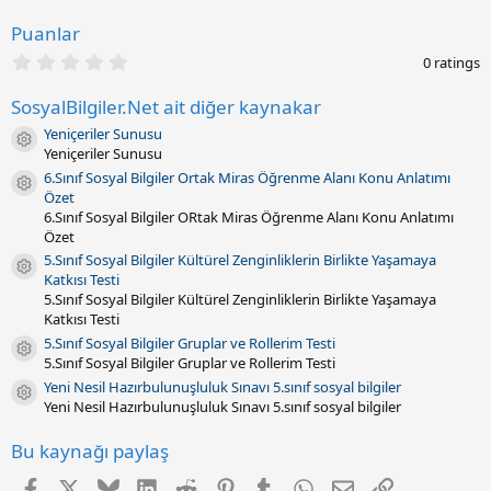
a
r
Puanlar
i
0
h
0 ratings
.
i
0
SosyalBilgiler.Net ait diğer kaynakar
0
y
Yeniçeriler Sunusu
ı
Kaynak ikonu
Yeniçeriler Sunusu
l
d
6.Sınıf Sosyal Bilgiler Ortak Miras Öğrenme Alanı Konu Anlatımı
Kaynak ikonu
ı
Özet
z
6.Sınıf Sosyal Bilgiler ORtak Miras Öğrenme Alanı Konu Anlatımı
(
Özet
l
a
5.Sınıf Sosyal Bilgiler Kültürel Zenginliklerin Birlikte Yaşamaya
Kaynak ikonu
r
Katkısı Testi
)
5.Sınıf Sosyal Bilgiler Kültürel Zenginliklerin Birlikte Yaşamaya
Katkısı Testi
5.Sınıf Sosyal Bilgiler Gruplar ve Rollerim Testi
Kaynak ikonu
5.Sınıf Sosyal Bilgiler Gruplar ve Rollerim Testi
Yeni Nesil Hazırbulunuşluluk Sınavı 5.sınıf sosyal bilgiler
Kaynak ikonu
Yeni Nesil Hazırbulunuşluluk Sınavı 5.sınıf sosyal bilgiler
Bu kaynağı paylaş
Facebook
X
Bluesky
LinkedIn
Reddit
Pinterest
Tumblr
WhatsApp
E-posta
Link