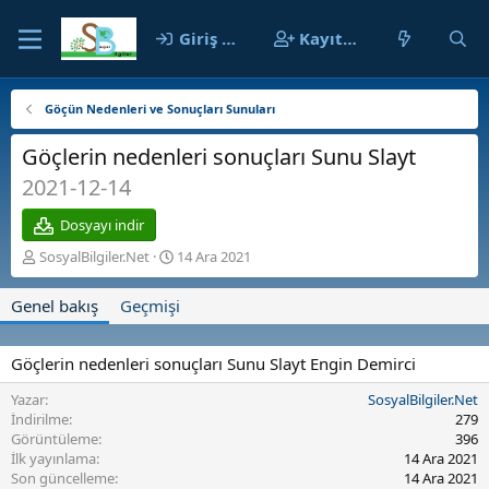
Giriş yap
Kayıt ol
Göçün Nedenleri ve Sonuçları Sunuları
Göçlerin nedenleri sonuçları Sunu Slayt
2021-12-14
Dosyayı indir
Y
O
SosyalBilgiler.Net
14 Ara 2021
a
l
z
u
Genel bakış
Geçmişi
a
ş
r
t
u
Göçlerin nedenleri sonuçları Sunu Slayt Engin Demirci
r
u
Yazar
SosyalBilgiler.Net
l
İndirilme
279
m
Görüntüleme
396
a
İlk yayınlama
14 Ara 2021
t
Son güncelleme
14 Ara 2021