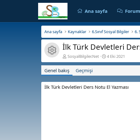
Ana sayfa
Forum
Ana sayfa
Kaynaklar
6.Sınıf Sosyal Bilgiler
İlk Türk Devletleri De
Kaynak ikonu
Y
O
SosyalBilgiler.Net
4 Eki 2021
a
l
z
u
Genel bakış
Geçmişi
a
ş
r
t
u
İlk Türk Devletleri Ders Notu El Yazması
r
u
l
m
a
t
a
r
i