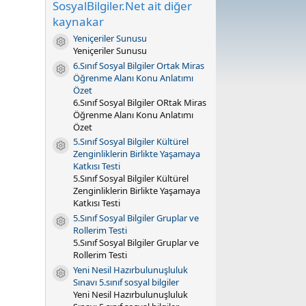
SosyalBilgiler.Net ait diğer
0
y
kaynakar
ı
l
Yeniçeriler Sunusu
Kaynak ikonu
d
Yeniçeriler Sunusu
ı
6.Sınıf Sosyal Bilgiler Ortak Miras
z
Kaynak ikonu
(
Öğrenme Alanı Konu Anlatımı
l
Özet
a
6.Sınıf Sosyal Bilgiler ORtak Miras
r
Öğrenme Alanı Konu Anlatımı
)
Özet
5.Sınıf Sosyal Bilgiler Kültürel
Kaynak ikonu
Zenginliklerin Birlikte Yaşamaya
Katkısı Testi
5.Sınıf Sosyal Bilgiler Kültürel
Zenginliklerin Birlikte Yaşamaya
Katkısı Testi
5.Sınıf Sosyal Bilgiler Gruplar ve
Kaynak ikonu
Rollerim Testi
5.Sınıf Sosyal Bilgiler Gruplar ve
Rollerim Testi
Yeni Nesil Hazırbulunuşluluk
Kaynak ikonu
Sınavı 5.sınıf sosyal bilgiler
Yeni Nesil Hazırbulunuşluluk