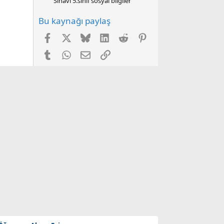
Sınavı 5.sınıf sosyal bilgiler
Bu kaynağı paylaş
Facebook
X
Bluesky
LinkedIn
Reddit
Pinterest
Tumblr
WhatsApp
E-posta
Link