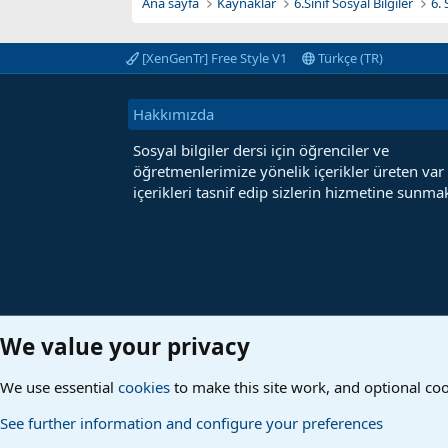
Ana sayfa
Kaynaklar
6.Sınıf Sosyal Bilgiler
[XenGenTr] Free Style V1
Türkçe (TR)
Hakkımızda
Sosyal bilgiler dersi için öğrenciler ve
öğretmenlerimize yönelik içerikler üreten var
içerikleri tasnif edip sizlerin hizmetine sunmak
We value your privacy
We use essential
cookies
to make this site work, and optional co
See further information and configure your preferences