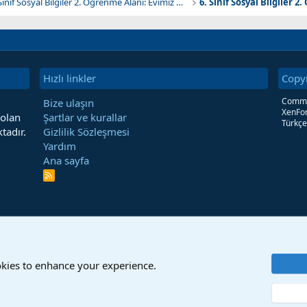
6. Sınıf Sosyal Bilgiler 2. Öğrenme Alanı: Evimiz Dünya
Hızlı linkler
Copy
Commun
Bize ulaşın
XenFor
 olan
Şartlar ve kurallar
Türkçe
tadır.
Gizlilik Sözleşmesi
Yardım
Ana sayfa
R
S
S
okies to enhance your experience.