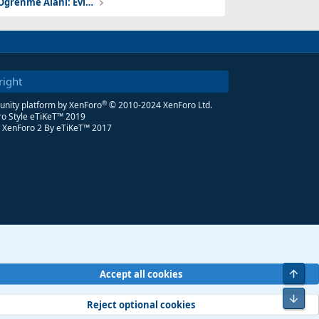
6. Sınıf Sosyal Bilgiler 2. Öğrenme Alanı: Evimiz Dünya Ders Notları
right
®
ity platform by XenForo
© 2010-2024 XenForo Ltd.
o Style eTiKeT™ 2019
 XenForo 2
By eTiKeT™ 2017
Üst
Accept all cookies
Alt
Reject optional cookies