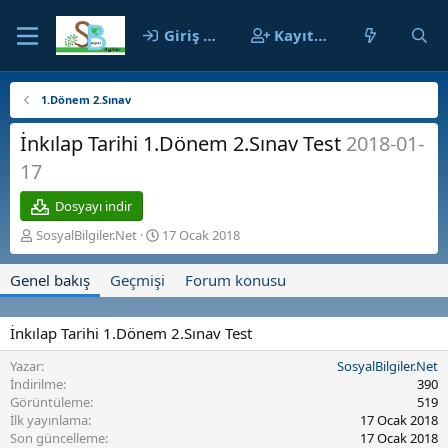
Giriş yap
Kayıt ol
1.Dönem 2.Sınav
İnkılap Tarihi 1.Dönem 2.Sınav Test
2018-01-
17
Dosyayı indir
Y
O
SosyalBilgiler.Net
17 Ocak 2018
a
l
z
u
Genel bakış
Geçmişi
Forum konusu
a
ş
r
t
u
İnkılap Tarihi 1.Dönem 2.Sınav Test
r
u
Yazar
SosyalBilgiler.Net
l
İndirilme
390
m
Görüntüleme
519
a
İlk yayınlama
17 Ocak 2018
t
Son güncelleme
17 Ocak 2018