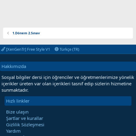
1.Dönem 2.Sınav
[XenGenTr] Free Style V1
Türkçe (TR)
Hakkımızda
Sosyal bilgiler dersi için öğrenciler ve öğretmenlerimize yönelik
içerikler üreten var olan içerikleri tasnif edip sizlerin hizmetine
sunmaktadır.
Hızlı linkler
Bize ulaşın
Şartlar ve kurallar
Gizlilik Sözleşmesi
Yardım