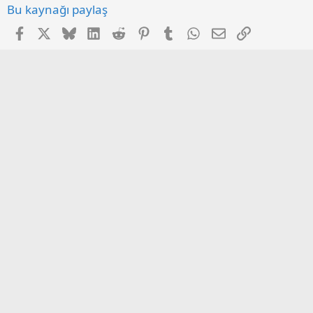
Bu kaynağı paylaş
Facebook
X
Bluesky
LinkedIn
Reddit
Pinterest
Tumblr
WhatsApp
E-posta
Link