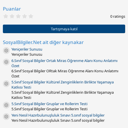
a
r
Puanlar
i
0
h
0 ratings
.
i
0
0
Tartışmaya katıl
y
ı
l
SosyalBilgiler.Net ait diğer kaynakar
d
Yeniçeriler Sunusu
ı
Kaynak ikonu
z
Yeniçeriler Sunusu
(
6.Sınıf Sosyal Bilgiler Ortak Miras Öğrenme Alanı Konu Anlatımı
l
Kaynak ikonu
Özet
a
r
6.Sınıf Sosyal Bilgiler ORtak Miras Öğrenme Alanı Konu Anlatımı
)
Özet
5.Sınıf Sosyal Bilgiler Kültürel Zenginliklerin Birlikte Yaşamaya
Kaynak ikonu
Katkısı Testi
5.Sınıf Sosyal Bilgiler Kültürel Zenginliklerin Birlikte Yaşamaya
Katkısı Testi
5.Sınıf Sosyal Bilgiler Gruplar ve Rollerim Testi
Kaynak ikonu
5.Sınıf Sosyal Bilgiler Gruplar ve Rollerim Testi
Yeni Nesil Hazırbulunuşluluk Sınavı 5.sınıf sosyal bilgiler
Kaynak ikonu
Yeni Nesil Hazırbulunuşluluk Sınavı 5.sınıf sosyal bilgiler