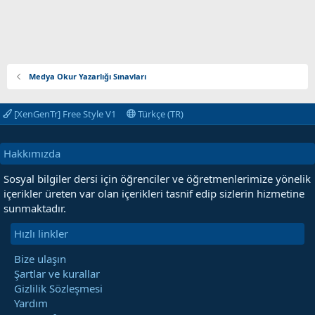
Medya Okur Yazarlığı Sınavları
[XenGenTr] Free Style V1
Türkçe (TR)
Hakkımızda
Sosyal bilgiler dersi için öğrenciler ve öğretmenlerimize yönelik
içerikler üreten var olan içerikleri tasnif edip sizlerin hizmetine
sunmaktadır.
Hızlı linkler
Bize ulaşın
Şartlar ve kurallar
Gizlilik Sözleşmesi
Yardım