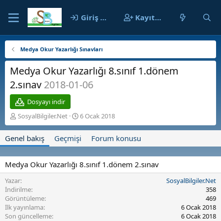
Giriş yap
Kayıt ol
Medya Okur Yazarlığı Sınavları
Medya Okur Yazarlığı 8.sınıf 1.dönem
2.sınav
2018-01-06
Dosyayı indir
Y
O
SosyalBilgiler.Net
6 Ocak 2018
a
l
z
u
Genel bakış
Geçmişi
Forum konusu
a
ş
r
t
u
Medya Okur Yazarlığı 8.sınıf 1.dönem 2.sınav
r
u
Yazar
SosyalBilgiler.Net
l
İndirilme
358
m
Görüntüleme
469
a
İlk yayınlama
6 Ocak 2018
t
Son güncelleme
6 Ocak 2018