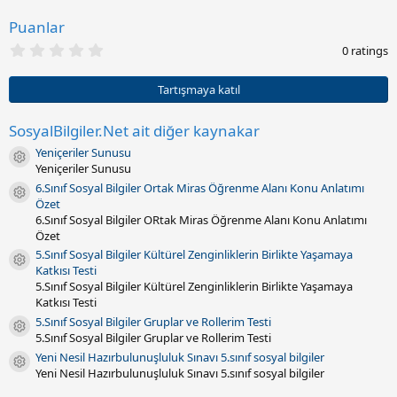
a
r
Puanlar
i
0
h
0 ratings
.
i
0
0
Tartışmaya katıl
y
ı
l
SosyalBilgiler.Net ait diğer kaynakar
d
Yeniçeriler Sunusu
ı
Kaynak ikonu
z
Yeniçeriler Sunusu
(
6.Sınıf Sosyal Bilgiler Ortak Miras Öğrenme Alanı Konu Anlatımı
l
Kaynak ikonu
Özet
a
r
6.Sınıf Sosyal Bilgiler ORtak Miras Öğrenme Alanı Konu Anlatımı
)
Özet
5.Sınıf Sosyal Bilgiler Kültürel Zenginliklerin Birlikte Yaşamaya
Kaynak ikonu
Katkısı Testi
5.Sınıf Sosyal Bilgiler Kültürel Zenginliklerin Birlikte Yaşamaya
Katkısı Testi
5.Sınıf Sosyal Bilgiler Gruplar ve Rollerim Testi
Kaynak ikonu
5.Sınıf Sosyal Bilgiler Gruplar ve Rollerim Testi
Yeni Nesil Hazırbulunuşluluk Sınavı 5.sınıf sosyal bilgiler
Kaynak ikonu
Yeni Nesil Hazırbulunuşluluk Sınavı 5.sınıf sosyal bilgiler