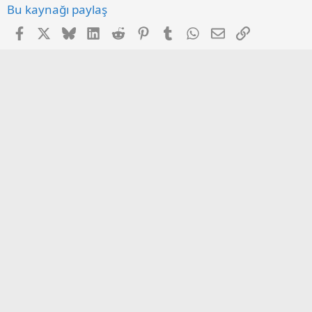
Bu kaynağı paylaş
Facebook
X
Bluesky
LinkedIn
Reddit
Pinterest
Tumblr
WhatsApp
E-posta
Link