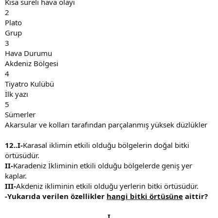
Kısa süreli hava olayı
2
Plato
Grup
3
Hava Durumu
Akdeniz Bölgesi
4
Tiyatro Kulübü
İlk yazı
5
Sümerler
Akarsular ve kolları tarafından parçalanmış yüksek düzlükler
12..I-
Karasal iklimin etkili olduğu bölgelerin doğal bitki
örtüsüdür.
II-
Karadeniz İkliminin etkili olduğu bölgelerde geniş yer
kaplar.
III-
Akdeniz ikliminin etkili olduğu yerlerin bitki örtüsüdür.
-Yukarıda verilen özellikler
hangi bitki örtüsüne
aittir?
I