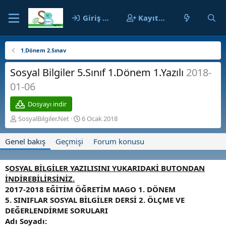
Giriş yap
Kayıt ol
1.Dönem 2.Sınav
Sosyal Bilgiler 5.Sınıf 1.Dönem 1.Yazılı
2018-
01-06
Dosyayı indir
Y
O
SosyalBilgiler.Net
6 Ocak 2018
a
l
z
u
Genel bakış
Geçmişi
Forum konusu
a
ş
r
t
u
S
OSYAL BİLGİLER YAZILISINI YUKARIDAKİ BUTONDAN
r
İNDİREBİLİRSİNİZ.
u
2017-2018 EĞİTİM ÖĞRETİM MAGO 1. DÖNEM
l
5. SINIFLAR SOSYAL BİLGİLER DERSİ 2. ÖLÇME VE
m
a
DEĞERLENDİRME SORULARI
t
Adı Soyadı: