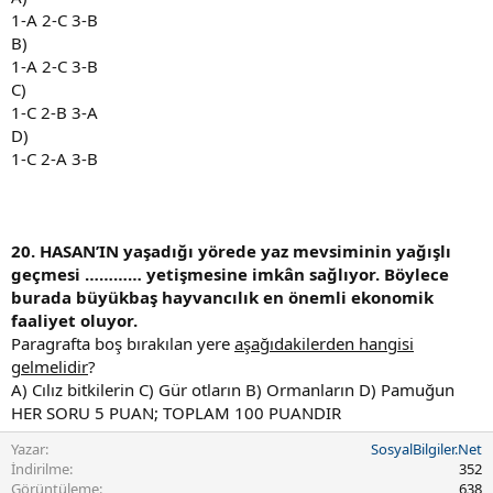
1-A 2-C 3-B
B)
1-A 2-C 3-B
C)
1-C 2-B 3-A
D)
1-C 2-A 3-B
20. HASAN’IN yaşadığı yörede yaz mevsiminin yağışlı
geçmesi ………… yetişmesine imkân sağlıyor. Böylece
burada büyükbaş hayvancılık en önemli ekonomik
faaliyet oluyor.
Paragrafta boş bırakılan yere
aşağıdakilerden hangisi
gelmelidir
?
A) Cılız bitkilerin C) Gür otların B) Ormanların D) Pamuğun
HER SORU 5 PUAN; TOPLAM 100 PUANDIR
Yazar
SosyalBilgiler.Net
İndirilme
352
Görüntüleme
638