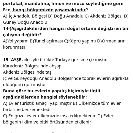
portakal, mandalina, limon ve muzu söylediğine göre
Ece
, hangi bölgemizde yaşamaktadır
?
A) İç Anadolu Bölgesi B) Doğu Anadolu C) Akdeniz Bölgesi D)
Güney Doğu Anadolu
14-)Aşağıdakilerden hangisi doğal ortamı değiştiren bir
çalışma değildir?
A)Yol yapımı B)Tünel açılması C)Köprü yapımı D)Ormanların
korunması
15-
AYŞE
ailesiyle birlikte Türkiye gezisine çıkmıştır.
Karadeniz Bölgesi’nde ahşap,
Akdeniz Bölgesi’nde taş
İç ve Güneydoğu Anadolu Bölgesi’nde toprak evlerin ağırlıkta
olduğunu görmüştür.
Buna göre bu evlerin yapılış biçimiyle ilgili
aşağıdakilerden hangisi
söylenebilir?
A) Evler turistik amaçlı yapılmıştır B) Ülkemizde tüm evler
birbirine benzemektedir
C) En güzel evler ülkemizde inşa edilmektedir. D) Evler
bölgenin iklim ve bitki örtüsünden etkilenir