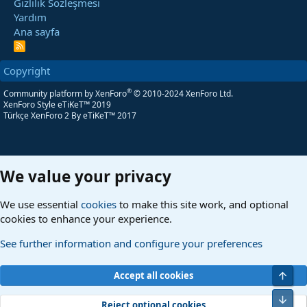
Gizlilik Sözleşmesi
Yardım
Ana sayfa
R
S
S
Copyright
®
Community platform by XenForo
© 2010-2024 XenForo Ltd.
XenForo Style eTiKeT™ 2019
Türkçe XenForo 2
By eTiKeT™ 2017
We value your privacy
We use essential
cookies
to make this site work, and optional
cookies to enhance your experience.
See further information and configure your preferences
Üst
Accept all cookies
Alt
Reject optional cookies