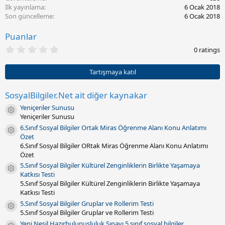
İlk yayınlama
6 Ocak 2018
Son güncelleme
6 Ocak 2018
Puanlar
0
0 ratings
.
0
0
Tartışmaya katıl
y
ı
l
SosyalBilgiler.Net ait diğer kaynakar
d
Yeniçeriler Sunusu
ı
Kaynak ikonu
z
Yeniçeriler Sunusu
(
6.Sınıf Sosyal Bilgiler Ortak Miras Öğrenme Alanı Konu Anlatımı
l
Kaynak ikonu
Özet
a
r
6.Sınıf Sosyal Bilgiler ORtak Miras Öğrenme Alanı Konu Anlatımı
)
Özet
5.Sınıf Sosyal Bilgiler Kültürel Zenginliklerin Birlikte Yaşamaya
Kaynak ikonu
Katkısı Testi
5.Sınıf Sosyal Bilgiler Kültürel Zenginliklerin Birlikte Yaşamaya
Katkısı Testi
5.Sınıf Sosyal Bilgiler Gruplar ve Rollerim Testi
Kaynak ikonu
5.Sınıf Sosyal Bilgiler Gruplar ve Rollerim Testi
Yeni Nesil Hazırbulunuşluluk Sınavı 5.sınıf sosyal bilgiler