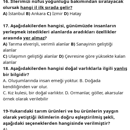
16. İllerimizi nüfus yoğunluğu bakımından sıralayacak
olursak
hangi il ilk sırada gelir?
A)
İstanbul
B)
Ankara
C)
İzmir
D)
Hatay
17. Aşağıdakilerden hangisi, günümüzde insanların
yerleşmek istedikleri alanlarda aradıkları özellikler
arasında
yer almaz
?
A)
Tarıma elverişli, verimli alanlar
B)
Sanayinin geliştiği
alanlar
C)
Ulaşımın geliştiği alanlar
D)
Çevresine göre yüksekte kalan
alanlar
18. Aşağıdakilerden hangisi doğal varlıklarla ilgili
yanlış
bir bilgidir?
A. Oluşumlarında insan emeği yoktur. B. Doğada
kendiliğinden var olur.
C. Kız kulesi, bir doğal varlıktır. D. Ormanlar, göller, akarsular
örnek olarak verilebilir
19-Yukarıdaki tarım ürünleri ve bu ürünlerin yaygın
olarak yetiştiği iklimlerin doğru eşleştirilmiş şekli,
aşağıdaki seçeneklerden hangisinde verilmiştir?
A)