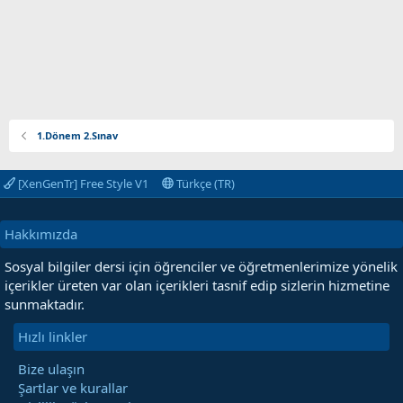
1.Dönem 2.Sınav
[XenGenTr] Free Style V1
Türkçe (TR)
Hakkımızda
Sosyal bilgiler dersi için öğrenciler ve öğretmenlerimize yönelik
içerikler üreten var olan içerikleri tasnif edip sizlerin hizmetine
sunmaktadır.
Hızlı linkler
Bize ulaşın
Şartlar ve kurallar