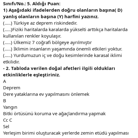
a
Sınıfı/No.: 5. Aldığı Puan:
r
1)
Aşağıdaki ifadelerden doğru olanların başına( D)
i
yanlış olanların başına (Y) harfini yazınız.
h
(…..) Türkiye az deprem riskindedir.
i
(…..)Fiziki haritalarda karalarda yükselti arttıkça haritalarda
kullanılan renkler koyulaşır.
(…..) Ülkemiz 7 coğrafi bölgeye ayrılmıştır
(…..) İklimin insanların yaşamında önemli etkileri yoktur.
(…..) Yurdumuzun iç ve doğu kesimlerinde karasal iklimi
etkilidir.
- 2.
Tabloda verilen doğal afetleri ilgili oldukları
etkinliklerle eşleştiriniz.
A
Deprem
Dere yataklarına ev yapılmasını önlemek
B
Yangın
Bitki örtüsünü koruma ve ağaçlandırma yapmak
Cc C
Sel
Yerleşim birimi oluşturacak yerlerde zemin etüdü yapılması