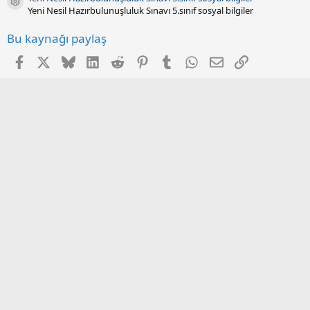
Kaynak ikonu
Yeni Nesil Hazırbulunuşluluk Sınavı 5.sınıf sosyal bilgiler
Bu kaynağı paylaş
Facebook
X
Bluesky
LinkedIn
Reddit
Pinterest
Tumblr
WhatsApp
E-posta
Link