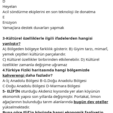
D
Heyelan
Acil söndürme ekiplerini en son teknoloji ile donatma
E
Erozyon
Yamaçlara destek duvarları yapmak
3-Kültürel özelliklerle ilgili ifadelerden hangisi
yanlıştır?
A) Bölgeden bölgeye farklılık gösterir. B) Giyim tarzı, mimarî,
yemek çeşitleri kültürün parçalarıdır.
C) Kültürel özellikler birbirinden etkilenebilir. D) Kültürel
özellikler zamanla değişime uğramaz
4.Türkiye Fiziki haritasında hangi bölgemizde
kahverengi
daha fazladır?
A-İç Anadolu Bölgesi B-G.Doğu Anadolu Bölgesi
C-Doğu Anadolu Bölgesi D-Marmara Bölgesi
5- ELİF’İN
oturduğu Akdeniz kıyısında yer alan köyünün
ekonomik yapısı son yıllarda değişmiştir. Portakal, limon
ağaçlarının bulunduğu tarım alanlarında
bugün dev oteller
yükselmektedir.
Buna göre Elif’in köyünde
hangi ekonomik faaliyetin