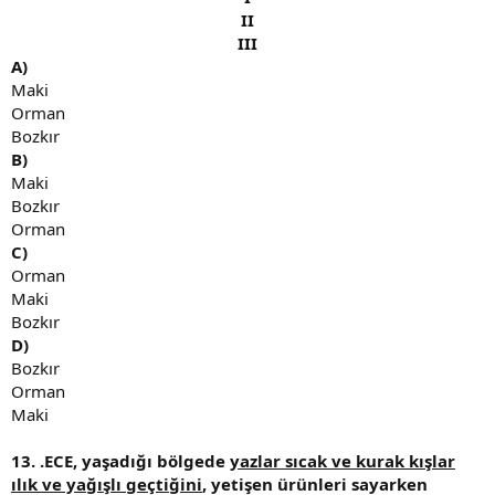
II
III
A)
Maki
Orman
Bozkır
B)
Maki
Bozkır
Orman
C)
Orman
Maki
Bozkır
D)
Bozkır
Orman
Maki
13.
.ECE, yaşadığı bölgede
yazlar sıcak ve kurak kışlar
ılık ve yağışlı geçtiğini
, yetişen ürünleri sayarken