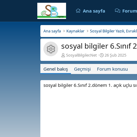
Ana sayfa
Forum
Ana sayfa
Kaynaklar
Sosyal Bilgiler Yazılı, Evra
sosyal bilgiler 6.Sınıf
Kaynak ikonu
Y
O
SosyalBilgiler.Net
26 Şub 2025
a
l
z
u
Genel bakış
Geçmişi
Forum konusu
a
ş
r
t
u
sosyal bilgiler 6.Sınıf 2.dönem 1. açık uçlu s
r
u
l
m
a
t
a
r
i