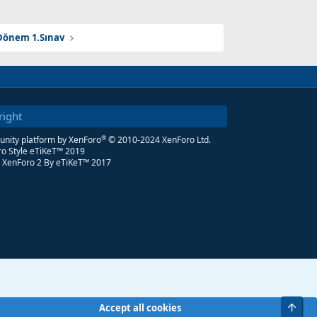
Dönem 1.Sınav
right
®
ity platform by XenForo
© 2010-2024 XenForo Ltd.
o Style eTiKeT™ 2019
 XenForo 2
By eTiKeT™ 2017
Üst
Accept all cookies