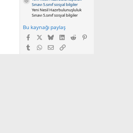
Kaynak ikonu
Sınavı 5.sınıf sosyal bilgiler
Yeni Nesil Hazırbulunuşluluk
Sınavı 5.sınıf sosyal bilgiler
Bu kaynağı paylaş
Facebook
X
Bluesky
LinkedIn
Reddit
Pinterest
Tumblr
WhatsApp
E-posta
Link