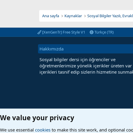
Ana sayfa
Kaynaklar
Sosyal Bilgiler Yazılı, Evra
[XenGenTr] Free Style V1
Türkçe (TR)
Hakkımızda
Sosyal bilgiler dersi için öğrenciler ve
öğretmenlerimize yönelik içerikler üreten var
içerikleri tasnif edip sizlerin hizmetine sunmak
We value your privacy
We use essential
cookies
to make this site work, and optional co