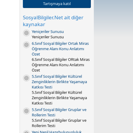
0
Tartışmaya katıl
y
ı
l
SosyalBilgiler.Net ait diğer
d
kaynakar
ı
z
Yeniçeriler Sunusu
Kaynak ikonu
(
Yeniçeriler Sunusu
l
a
6.Sınıf Sosyal Bilgiler Ortak Miras
Kaynak ikonu
r
Öğrenme Alanı Konu Anlatımı
)
Özet
6.Sınıf Sosyal Bilgiler ORtak Miras
Öğrenme Alanı Konu Anlatımı
Özet
5.Sınıf Sosyal Bilgiler Kültürel
Kaynak ikonu
Zenginliklerin Birlikte Yaşamaya
Katkısı Testi
5.Sınıf Sosyal Bilgiler Kültürel
Zenginliklerin Birlikte Yaşamaya
Katkısı Testi
5.Sınıf Sosyal Bilgiler Gruplar ve
Kaynak ikonu
Rollerim Testi
5.Sınıf Sosyal Bilgiler Gruplar ve
Rollerim Testi
Yeni Nesil Hazırbulunuşluluk