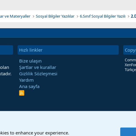
klar ve Materyaller
Sosyal Bilgiler Yazılılar
6.Sınıf Sosyal Bilgiler Yazılı
2.
Hızlı linkler
Copy
Commun
Bize ulaşın
XenFor
 olan
Şartlar ve kurallar
Türkçe
tadır.
Gizlilik Sözleşmesi
Yardım
Ana sayfa
R
S
S
okies to enhance your experience.