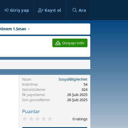
ılar
Giriş yap
Kayıt ol
Ara
Dönem 1.Sınav
Dosyayı indir
Yazar
SosyalBilgiler.Net
İndirilme
54
Görüntüleme
324
İlk yayınlama
26 Şub 2025
Son güncelleme
26 Şub 2025
Puanlar
0
0 ratings
.
0