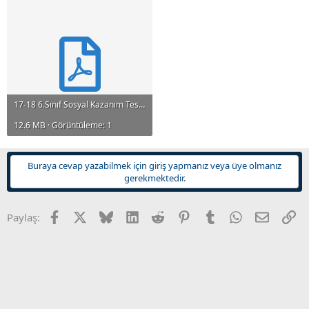
n
i
17-18 6.Sınıf Sosyal Kazanım Testleri.pdf
12.6 MB · Görüntüleme: 1
Buraya cevap yazabilmek için giriş yapmanız veya üye olmanız
gerekmektedir.
Facebook
X
Bluesky
LinkedIn
Reddit
Pinterest
Tumblr
WhatsApp
E-posta
Li
Paylaş: