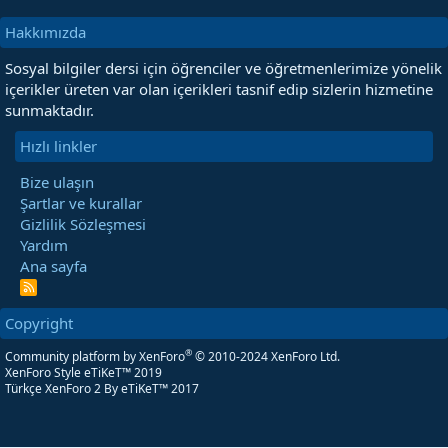
Hakkımızda
Sosyal bilgiler dersi için öğrenciler ve öğretmenlerimize yönelik
içerikler üreten var olan içerikleri tasnif edip sizlerin hizmetine
sunmaktadır.
Hızlı linkler
Bize ulaşın
Şartlar ve kurallar
Gizlilik Sözleşmesi
Yardım
Ana sayfa
R
S
S
Copyright
®
Community platform by XenForo
© 2010-2024 XenForo Ltd.
XenForo Style eTiKeT™ 2019
Türkçe XenForo 2
By eTiKeT™ 2017