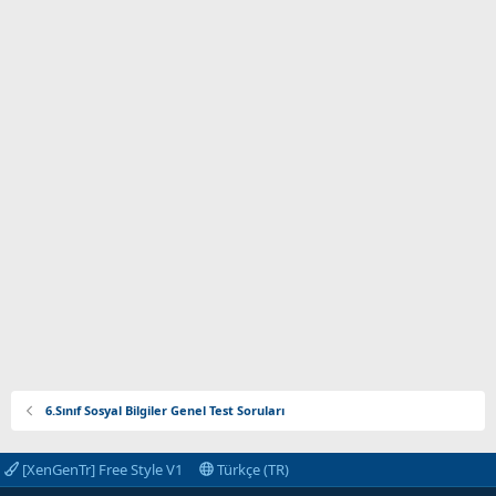
6.Sınıf Sosyal Bilgiler Genel Test Soruları
[XenGenTr] Free Style V1
Türkçe (TR)