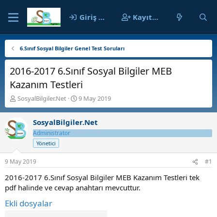
Giriş yap
Kayıt ol
6.Sınıf Sosyal Bilgiler Genel Test Soruları
2016-2017 6.Sınıf Sosyal Bilgiler MEB
Kazanım Testleri
K
B
SosyalBilgiler.Net
9 May 2019
o
a
n
ş
SosyalBilgiler.Net
b
l
u
a
Administrator
y
n
Yönetici
u
g
b
ı
9 May 2019
#1
a
ç
ş
t
2016-2017 6.Sınıf Sosyal Bilgiler MEB Kazanım Testleri tek
l
a
pdf halinde ve cevap anahtarı mevcuttur.
a
r
Ekli dosyalar
t
i
a
h