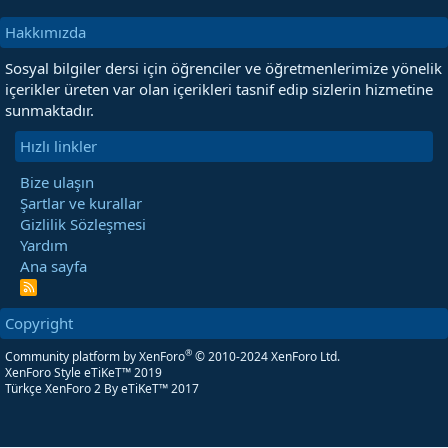
Hakkımızda
Sosyal bilgiler dersi için öğrenciler ve öğretmenlerimize yönelik
içerikler üreten var olan içerikleri tasnif edip sizlerin hizmetine
sunmaktadır.
Hızlı linkler
Bize ulaşın
Şartlar ve kurallar
Gizlilik Sözleşmesi
Yardım
Ana sayfa
R
S
S
Copyright
®
Community platform by XenForo
© 2010-2024 XenForo Ltd.
XenForo Style eTiKeT™ 2019
Türkçe XenForo 2
By eTiKeT™ 2017