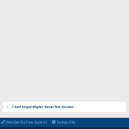
7.Sınıf Sosyal Bilgiler Genel Test Soruları
[XenGenTr] Free Style V1
Türkçe (TR)