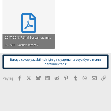
n
i
2017-2018 7.Sınıf Sosyal Kazanım Testleri.pdf
9.6 MB · Görüntüleme: 2
Buraya cevap yazabilmek için giriş yapmanız veya üye olmanız
gerekmektedir.
Facebook
X
Bluesky
LinkedIn
Reddit
Pinterest
Tumblr
WhatsApp
E-posta
Li
Paylaş: