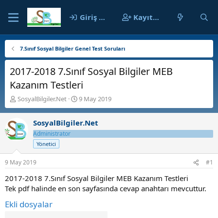
Giriş yap
Kayıt ol
7.Sınıf Sosyal Bilgiler Genel Test Soruları
2017-2018 7.Sınıf Sosyal Bilgiler MEB
Kazanım Testleri
K
B
SosyalBilgiler.Net
9 May 2019
o
a
n
ş
SosyalBilgiler.Net
b
l
u
a
Administrator
y
n
Yönetici
u
g
b
ı
9 May 2019
#1
a
ç
ş
t
2017-2018 7.Sınıf Sosyal Bilgiler MEB Kazanım Testleri
l
a
Tek pdf halinde en son sayfasında cevap anahtarı mevcuttur.
a
r
Ekli dosyalar
t
i
a
h