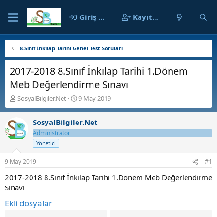
Giriş yap
Kayıt ol
8.Sınıf İnkılap Tarihi Genel Test Soruları
2017-2018 8.Sınıf İnkılap Tarihi 1.Dönem
Meb Değerlendirme Sınavı
K
B
SosyalBilgiler.Net
9 May 2019
o
a
n
ş
SosyalBilgiler.Net
b
l
u
a
Administrator
y
n
Yönetici
u
g
b
ı
9 May 2019
#1
a
ç
ş
t
2017-2018 8.Sınıf İnkılap Tarihi 1.Dönem Meb Değerlendirme
l
a
Sınavı
a
r
Ekli dosyalar
t
i
a
h