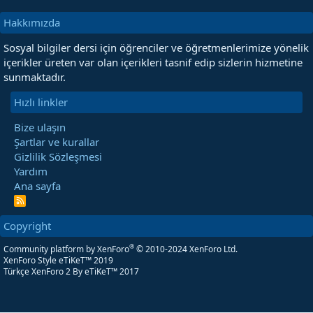
Hakkımızda
Sosyal bilgiler dersi için öğrenciler ve öğretmenlerimize yönelik
içerikler üreten var olan içerikleri tasnif edip sizlerin hizmetine
sunmaktadır.
Hızlı linkler
Bize ulaşın
Şartlar ve kurallar
Gizlilik Sözleşmesi
Yardım
Ana sayfa
R
S
S
Copyright
®
Community platform by XenForo
© 2010-2024 XenForo Ltd.
XenForo Style eTiKeT™ 2019
Türkçe XenForo 2
By eTiKeT™ 2017