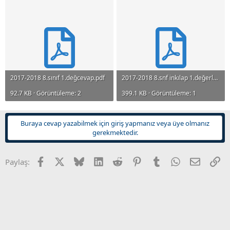
n
i
2017-2018 8.sınıf 1.değcevap.pdf
2017-2018 8.snf inkılap 1.değerlendirme (1).pdf
92.7 KB · Görüntüleme: 2
399.1 KB · Görüntüleme: 1
Buraya cevap yazabilmek için giriş yapmanız veya üye olmanız
gerekmektedir.
Facebook
X
Bluesky
LinkedIn
Reddit
Pinterest
Tumblr
WhatsApp
E-posta
Li
Paylaş: