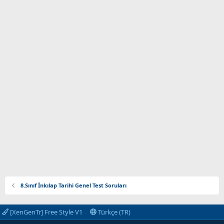
8.Sınıf İnkılap Tarihi Genel Test Soruları
[XenGenTr] Free Style V1
Türkçe (TR)