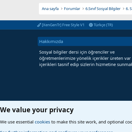
Ana sayfa
Forumlar
6.Sınıf Sosyal Bilgiler
6. 
[XenGenTr] Free Style V1
Türkçe (TR)
Hakkımızda
Sosyal bilgiler dersi için öğrenciler ve
öğretmenlerimize yönelik içerikler üreten var
içerikleri tasnif edip sizlerin hizmetine sunmak
We value your privacy
We use essential
cookies
to make this site work, and optional co