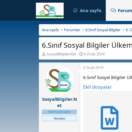
Ana sayfa
Forum
Ana sayfa
Forumlar
6.Sınıf Sosyal Bilgiler
6. 
6.Sınıf Sosyal Bilgiler Ülk
K
B
SosyalBilgiler.Net
6 Ocak 2019
o
a
n
ş
6 Ocak 2019
b
l
u
a
6.Sınıf Sosyal Bilgiler
y
n
u
g
Ekli dosyalar
b
ı
a
ç
SosyalBilgiler.N
ş
t
et
l
a
Administrator
a
r
t
i
Yönetici
a
h
n
i