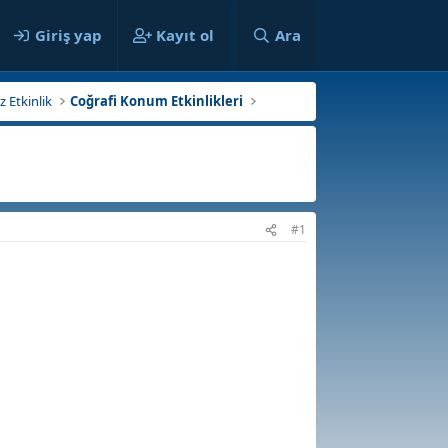
ılar
Giriş yap
Kayıt ol
Ara
z Etkinlik
Coğrafi Konum Etkinlikleri
#1