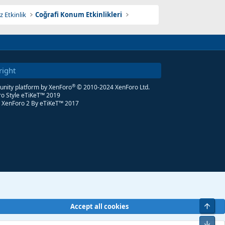
z Etkinlik
Coğrafi Konum Etkinlikleri
right
®
ity platform by XenForo
© 2010-2024 XenForo Ltd.
o Style eTiKeT™ 2019
 XenForo 2
By eTiKeT™ 2017
Üst
Accept all cookies
Alt