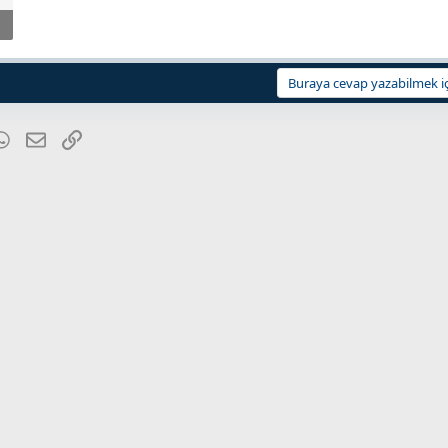
Buraya cevap yazabilmek iç
blr
WhatsApp
E-posta
Link