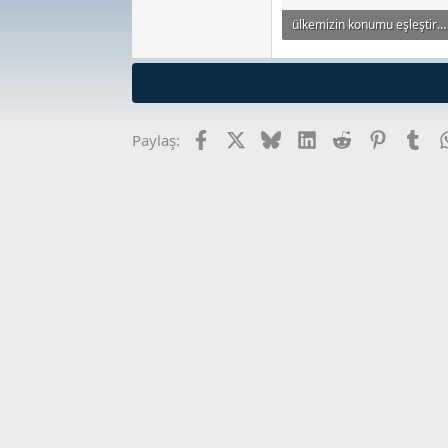
ülkemizin konumu eşleştirme.docx
108.2 KB · Görüntüleme: 9
Facebook
X
Bluesky
LinkedIn
Reddit
Pinterest
Tum
Paylaş: