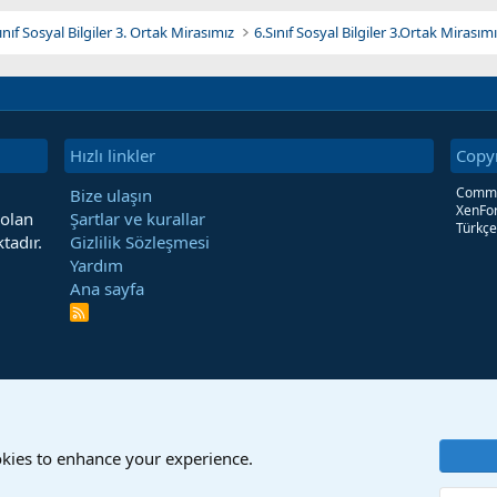
Sınıf Sosyal Bilgiler 3. Ortak Mirasımız
6.Sınıf Sosyal Bilgiler 3.Ortak Mirasımı
Hızlı linkler
Copy
Commun
Bize ulaşın
XenFor
 olan
Şartlar ve kurallar
Türkçe
tadır.
Gizlilik Sözleşmesi
Yardım
Ana sayfa
R
S
S
okies to enhance your experience.