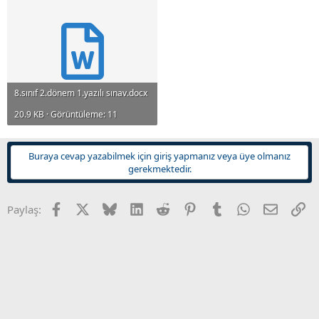
n
i
8.sınıf 2.dönem 1.yazılı sınav.docx
20.9 KB · Görüntüleme: 11
Buraya cevap yazabilmek için giriş yapmanız veya üye olmanız
gerekmektedir.
Facebook
X
Bluesky
LinkedIn
Reddit
Pinterest
Tumblr
WhatsApp
E-posta
Li
Paylaş: