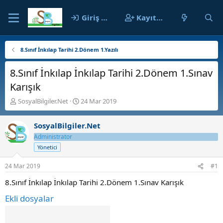
Giriş yap
Kayıt ol
8.Sınıf İnkılap Tarihi 2.Dönem 1.Yazılı
8.Sınıf İnkılap İnkılap Tarihi 2.Dönem 1.Sınav
Karışık
K
B
SosyalBilgiler.Net
24 Mar 2019
o
a
n
ş
SosyalBilgiler.Net
b
l
u
a
Administrator
y
n
Yönetici
u
g
b
ı
24 Mar 2019
#1
a
ç
ş
t
8.Sınıf İnkılap İnkılap Tarihi 2.Dönem 1.Sınav Karışık
l
a
Ekli dosyalar
a
r
t
i
a
h