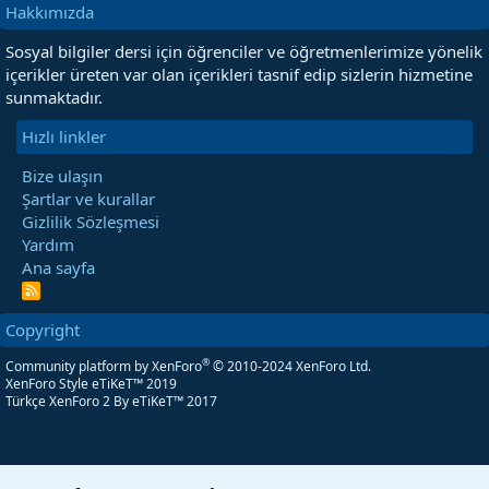
Hakkımızda
Sosyal bilgiler dersi için öğrenciler ve öğretmenlerimize yönelik
içerikler üreten var olan içerikleri tasnif edip sizlerin hizmetine
sunmaktadır.
Hızlı linkler
Bize ulaşın
Şartlar ve kurallar
Gizlilik Sözleşmesi
Yardım
Ana sayfa
R
S
S
Copyright
®
Community platform by XenForo
© 2010-2024 XenForo Ltd.
XenForo Style eTiKeT™ 2019
Türkçe XenForo 2
By eTiKeT™ 2017