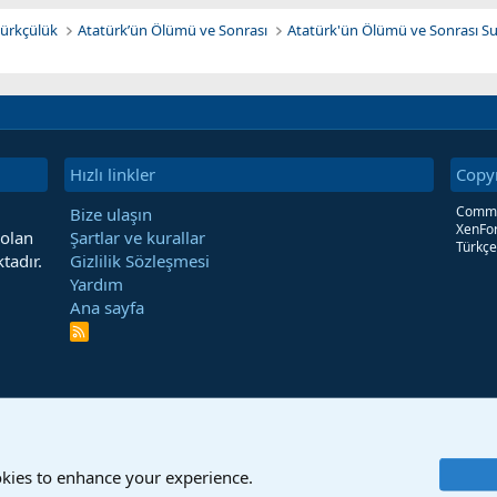
atürkçülük
Atatürk’ün Ölümü ve Sonrası
Atatürk'ün Ölümü ve Sonrası Su
Hızlı linkler
Copy
Commun
Bize ulaşın
XenFor
 olan
Şartlar ve kurallar
Türkçe
tadır.
Gizlilik Sözleşmesi
Yardım
Ana sayfa
R
S
S
okies to enhance your experience.