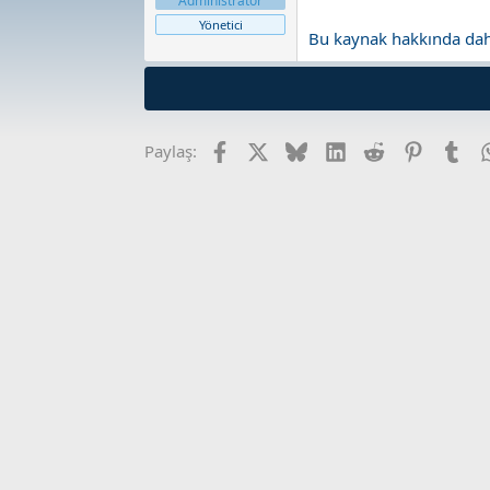
Administrator
n
i
Yönetici
Bu kaynak hakkında daha 
Facebook
X
Bluesky
LinkedIn
Reddit
Pinterest
Tum
Paylaş: