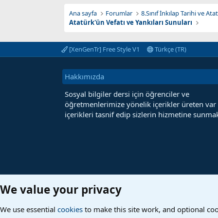
Ana sayfa
Forumlar
8.Sınıf İnkılap Tarihi ve At
Atatürk'ün Vefatı ve Yankıları Sunuları
[XenGenTr] Free Style V1
Türkçe (TR)
Hakkımızda
Sosyal bilgiler dersi için öğrenciler ve
öğretmenlerimize yönelik içerikler üreten var
içerikleri tasnif edip sizlerin hizmetine sunmak
We value your privacy
We use essential
cookies
to make this site work, and optional co