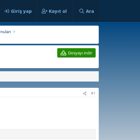
ılar
Giriş yap
Kayıt ol
Ara
nuları
Dosyayı indir
#1