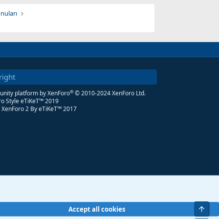
nuları
right
®
ity platform by XenForo
© 2010-2024 XenForo Ltd.
o Style eTiKeT™ 2019
 XenForo 2
By eTiKeT™ 2017
Üst
Accept all cookies