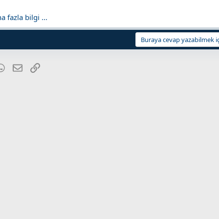
fazla bilgi ...
Buraya cevap yazabilmek iç
blr
WhatsApp
E-posta
Link