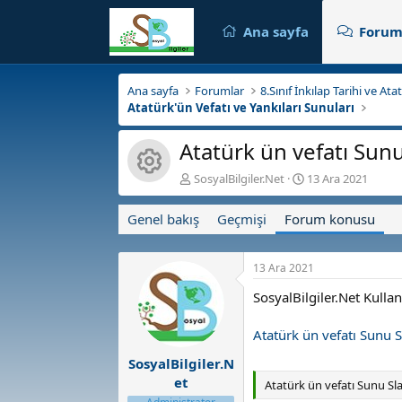
Ana sayfa
Forum
Ana sayfa
Forumlar
8.Sınıf İnkılap Tarihi ve At
Atatürk'ün Vefatı ve Yankıları Sunuları
Atatürk ün vefatı Sun
Kaynak ikonu
K
B
SosyalBilgiler.Net
13 Ara 2021
o
a
n
ş
Genel bakış
Geçmişi
Forum konusu
b
l
u
a
y
n
13 Ara 2021
u
g
b
ı
SosyalBilgiler.Net Kulla
a
ç
ş
t
Atatürk ün vefatı Sunu S
l
a
a
r
SosyalBilgiler.N
t
i
et
Atatürk ün vefatı Sunu Sl
a
h