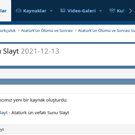
lar
Kaynaklar
Video-Galeri
Kullanıc
atürkçülük
Atatürk’ün Ölümü ve Sonrası
Atatürk'ün Ölümü ve Sonrası Su
u Slayt
2021-12-13
nıcımız yeni bir kaynak oluşturdu:
layt
- Atatürk ün vefatı Sunu Slayt
ayt