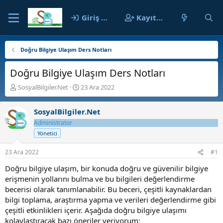
Giriş yap
Kayıt ol
Doğru Bilgiye Ulaşım Ders Notları
Doğru Bilgiye Ulaşım Ders Notları
K
B
SosyalBilgiler.Net
23 Ara 2022
o
a
n
ş
SosyalBilgiler.Net
b
l
u
a
Administrator
y
n
Yönetici
u
g
b
ı
23 Ara 2022
#1
a
ç
ş
t
Doğru bilgiye ulaşım, bir konuda doğru ve güvenilir bilgiye
l
a
erişmenin yollarını bulma ve bu bilgileri değerlendirme
a
r
becerisi olarak tanımlanabilir. Bu beceri, çeşitli kaynaklardan
t
i
bilgi toplama, araştırma yapma ve verileri değerlendirme gibi
a
h
çeşitli etkinlikleri içerir. Aşağıda doğru bilgiye ulaşımı
n
i
kolaylaştıracak bazı öneriler veriyorum: