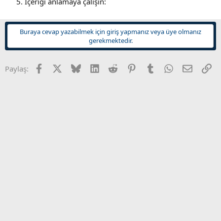
İçeriği anlamaya çalışın:
Buraya cevap yazabilmek için giriş yapmanız veya üye olmanız
gerekmektedir.
Facebook
X
Bluesky
LinkedIn
Reddit
Pinterest
Tumblr
WhatsApp
E-posta
Li
Paylaş: