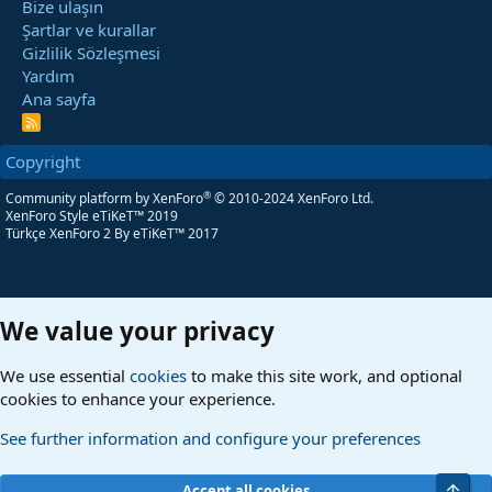
Bize ulaşın
Şartlar ve kurallar
Gizlilik Sözleşmesi
Yardım
Ana sayfa
R
S
S
Copyright
®
Community platform by XenForo
© 2010-2024 XenForo Ltd.
XenForo Style eTiKeT™ 2019
Türkçe XenForo 2
By eTiKeT™ 2017
We value your privacy
We use essential
cookies
to make this site work, and optional
cookies to enhance your experience.
See further information and configure your preferences
Üst
Accept all cookies