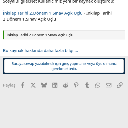
SosyalBilgiler.Net Kullanıcımız yeni bir kaynak oluşturdu:
t
i
a
h
n
i
İnkılap Tarihi 2.Dönem 1.Sınav Açık Uçlu
- İnkılap Tarihi
2.Dönem 1.Sınav Açık Uçlu
İnkılap Tarihi 2.Dönem 1.Sınav Açık Uçlu
Bu kaynak hakkında daha fazla bilgi ...
Buraya cevap yazabilmek için giriş yapmanız veya üye olmanız
gerekmektedir.
Facebook
X
Bluesky
LinkedIn
Reddit
Pinterest
Tumblr
WhatsApp
E-posta
Li
Paylaş: