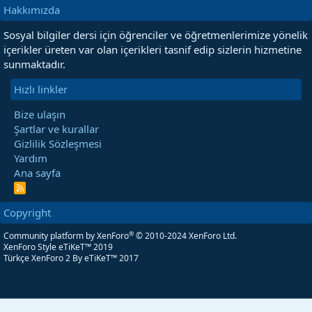
Hakkımızda
Sosyal bilgiler dersi için öğrenciler ve öğretmenlerimize yönelik
içerikler üreten var olan içerikleri tasnif edip sizlerin hizmetine
sunmaktadır.
Hızlı linkler
Bize ulaşın
Şartlar ve kurallar
Gizlilik Sözleşmesi
Yardım
Ana sayfa
R
S
S
Copyright
®
Community platform by XenForo
© 2010-2024 XenForo Ltd.
XenForo Style eTiKeT™ 2019
Türkçe XenForo 2
By eTiKeT™ 2017