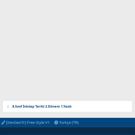
8.Sınıf İnkılap Tarihi 2.Dönem 1.Yazılı
[XenGenTr] Free Style V1
Türkçe (TR)