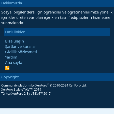
Hakkımızda
Sosyal bilgiler dersi için öğrenciler ve öğretmenlerimize yönelik
içerikler üreten var olan içerikleri tasnif edip sizlerin hizmetine
sunmaktadır.
Hızlı linkler
Bize ulaşın
Şartlar ve kurallar
Gizlilik Sözleşmesi
Yardım
Ana sayfa
R
S
S
Copyright
®
Community platform by XenForo
© 2010-2024 XenForo Ltd.
XenForo Style eTiKeT™ 2019
Türkçe XenForo 2
By eTiKeT™ 2017