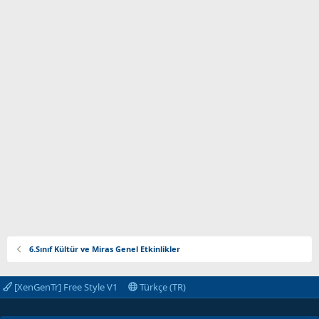
6.Sınıf Kültür ve Miras Genel Etkinlikler
[XenGenTr] Free Style V1
Türkçe (TR)