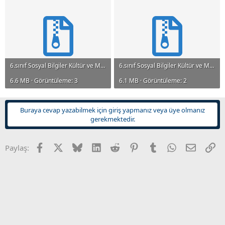
n
i
6.sınıf Sosyal Bilgiler Kültür ve Miras Test Etkinlik (2).rar
6.sınıf Sosyal Bilgiler Kültür ve Miras Test Etkinlik.rar
6.6 MB · Görüntüleme: 3
6.1 MB · Görüntüleme: 2
Buraya cevap yazabilmek için giriş yapmanız veya üye olmanız
gerekmektedir.
Facebook
X
Bluesky
LinkedIn
Reddit
Pinterest
Tumblr
WhatsApp
E-posta
Li
Paylaş: