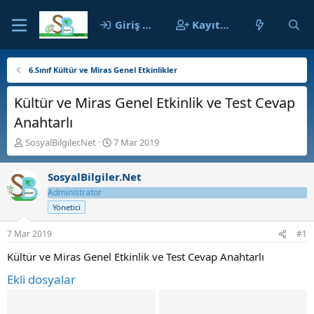
Giriş yap
Kayıt ol
6.Sınıf Kültür ve Miras Genel Etkinlikler
Kültür ve Miras Genel Etkinlik ve Test Cevap
Anahtarlı
K
B
SosyalBilgiler.Net
7 Mar 2019
o
a
n
ş
SosyalBilgiler.Net
b
l
u
a
Administrator
y
n
Yönetici
u
g
b
ı
7 Mar 2019
#1
a
ç
ş
t
Kültür ve Miras Genel Etkinlik ve Test Cevap Anahtarlı
l
a
Ekli dosyalar
a
r
t
i
a
h