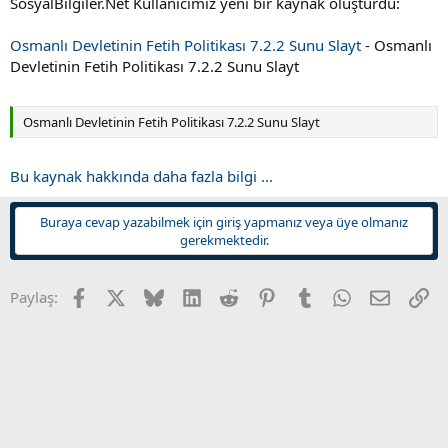
SosyalBilgiler.Net Kullanıcımız yeni bir kaynak oluşturdu:
t
i
a
h
n
i
Osmanlı Devletinin Fetih Politikası 7.2.2 Sunu Slayt
- Osmanlı
Devletinin Fetih Politikası 7.2.2 Sunu Slayt
Osmanlı Devletinin Fetih Politikası 7.2.2 Sunu Slayt
Bu kaynak hakkında daha fazla bilgi ...
Buraya cevap yazabilmek için giriş yapmanız veya üye olmanız
gerekmektedir.
Facebook
X
Bluesky
LinkedIn
Reddit
Pinterest
Tumblr
WhatsApp
E-posta
Li
Paylaş: