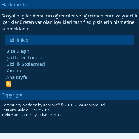
Hakkımızda
Sosyal bilgiler dersi için öğrenciler ve öğretmenlerimize yönelik
içerikler üreten var olan içerikleri tasnif edip sizlerin hizmetine
sunmaktadır.
Hızlı linkler
Bize ulaşın
Şartlar ve kurallar
Gizlilik Sözleşmesi
Yardım
Ana sayfa
R
S
S
Copyright
®
Community platform by XenForo
© 2010-2024 XenForo Ltd.
XenForo Style eTiKeT™ 2019
Türkçe XenForo 2
By eTiKeT™ 2017