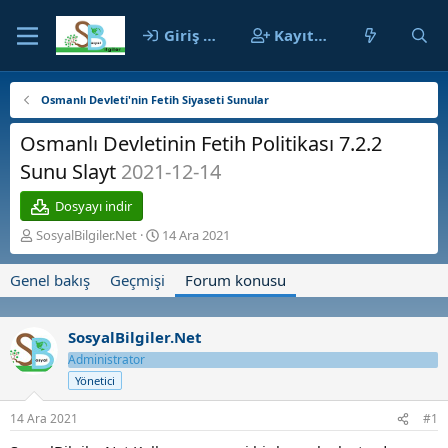
Giriş yap
Kayıt ol
Osmanlı Devleti'nin Fetih Siyaseti Sunular
Osmanlı Devletinin Fetih Politikası 7.2.2
Sunu Slayt
2021-12-14
Dosyayı indir
K
B
SosyalBilgiler.Net
14 Ara 2021
o
a
n
ş
Genel bakış
Geçmişi
Forum konusu
b
l
u
a
y
n
SosyalBilgiler.Net
u
g
b
Administrator
ı
a
ç
Yönetici
ş
t
l
a
14 Ara 2021
#1
a
r