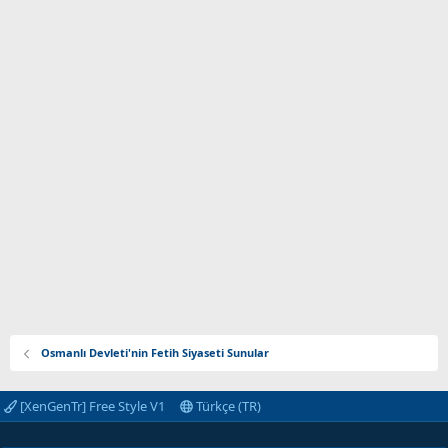
Osmanlı Devleti'nin Fetih Siyaseti Sunular
[XenGenTr] Free Style V1
Türkçe (TR)