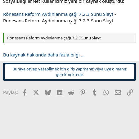
SosyalBilgiler.Net Kullanıcımız yeni bir kaynak oluşturdu:
t
i
a
h
n
i
Rönesans Reform Aydınlanma çağı 7.2.3 Sunu Slayt
-
Rönesans Reform Aydınlanma çağı 7.2.3 Sunu Slayt
Rönesans Reform Aydınlanma çağı 7.2.3 Sunu Slayt
Bu kaynak hakkında daha fazla bilgi ...
Buraya cevap yazabilmek için giriş yapmanız veya üye olmanız
gerekmektedir.
Facebook
X
Bluesky
LinkedIn
Reddit
Pinterest
Tumblr
WhatsApp
E-posta
Li
Paylaş: