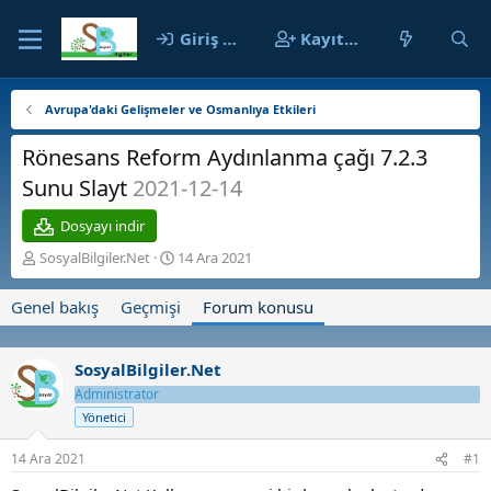
Giriş yap
Kayıt ol
Avrupa'daki Gelişmeler ve Osmanlıya Etkileri
Rönesans Reform Aydınlanma çağı 7.2.3
Sunu Slayt
2021-12-14
Dosyayı indir
K
B
SosyalBilgiler.Net
14 Ara 2021
o
a
n
ş
Genel bakış
Geçmişi
Forum konusu
b
l
u
a
y
n
SosyalBilgiler.Net
u
g
b
Administrator
ı
a
ç
Yönetici
ş
t
l
a
14 Ara 2021
#1
a
r