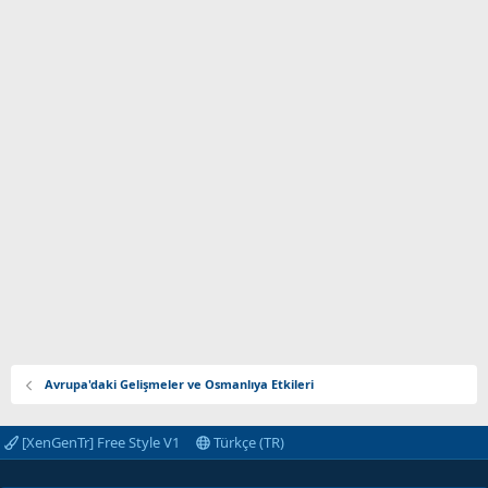
Avrupa'daki Gelişmeler ve Osmanlıya Etkileri
[XenGenTr] Free Style V1
Türkçe (TR)