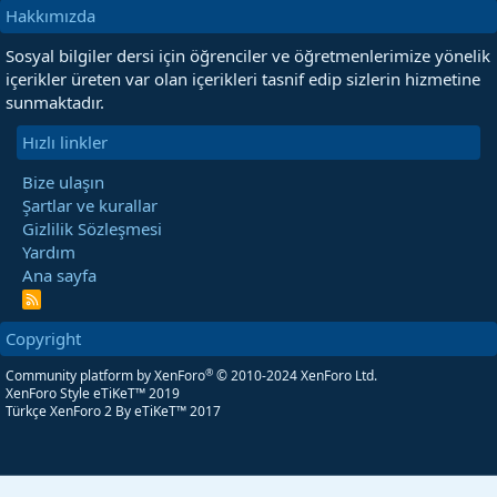
Hakkımızda
Sosyal bilgiler dersi için öğrenciler ve öğretmenlerimize yönelik
içerikler üreten var olan içerikleri tasnif edip sizlerin hizmetine
sunmaktadır.
Hızlı linkler
Bize ulaşın
Şartlar ve kurallar
Gizlilik Sözleşmesi
Yardım
Ana sayfa
R
S
S
Copyright
®
Community platform by XenForo
© 2010-2024 XenForo Ltd.
XenForo Style eTiKeT™ 2019
Türkçe XenForo 2
By eTiKeT™ 2017