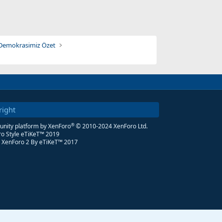
an Demokrasimiz Özet
right
®
ity platform by XenForo
© 2010-2024 XenForo Ltd.
o Style eTiKeT™ 2019
 XenForo 2
By eTiKeT™ 2017