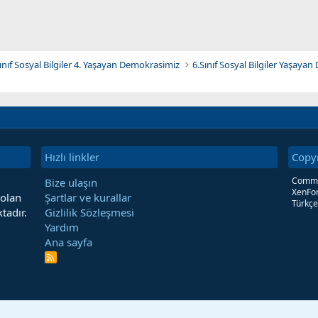
Sınıf Sosyal Bilgiler 4. Yaşayan Demokrasimiz
6.Sınıf Sosyal Bilgiler Yaşay
Hızlı linkler
Copy
Commun
Bize ulaşın
XenFor
 olan
Şartlar ve kurallar
Türkçe
tadır.
Gizlilik Sözleşmesi
Yardım
Ana sayfa
R
S
S