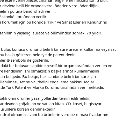
e esere verilebilecek zararları engelleme hakkına sahip olur.
r devlete belli bir oranda vergi öderler. Vergi ödendiğini
etim puluna bandrol adı verilir.
Bakanlığı tarafından verilir.
ni korumak için bu konuda "Fikir ve Sanat Eserleri Kanunu"nu
r sahibinin yaşadığı sürece ve ölümünden sonraki 70 yıldır.
n buluş konusu ürününü belirli bir süre üretme, kullanma veya sa
bu hakkı gösteren belgeye de patent denir.
ler ® sembolü ile gösterilir.
ndaki bir buluşun sahibine resmî bir organ tarafından verilen ve
üre kendisinin izni olmaksızın başkalarınca kullanılmasını
n belgedir. Bu belge, hak sahibine belirli bir süre için
lanılması, satımı ve ithalini engelleme hakkını sağlar.
zde Türk Patent ve Marka Kurumu tarafından verilmektedir.
saklı olan ürünler yasal yollardan temin edilmelidir.
 dışında çoğaltılan ve satılan kitap, CD, kaset, bilgisayar
 ürünlere korsan denilmektedir.
ndrol olmaması yani bu ürünlerin vergisiz olması fiyatlarının