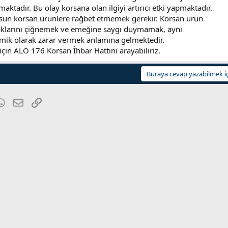
aktadır. Bu olay korsana olan ilgiyi artırıcı etki yapmaktadır.
lsun korsan ürünlere rağbet etmemek gerekir. Korsan ürün
haklarını çiğnemek ve emeğine saygı duymamak, aynı
ik olarak zarar vermek anlamına gelmektedir.
çin ALO 176 Korsan İhbar Hattını arayabiliriz.
Buraya cevap yazabilmek iç
blr
WhatsApp
E-posta
Link