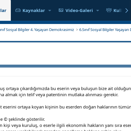
lar
Kaynaklar
Video-Galeri
Kullanıc
Sınıf Sosyal Bilgiler 4. Yaşayan Demokrasimiz
6.Sınıf Sosyal Bilgiler Yaşay
luş ortaya çıkardığımızda bu eserin veya buluşun bize ait olduğ
na almak için telif veya patentinin mutlaka alınması gerekir.
t eserini ortaya koyan kişinin bu eserden doğan haklarının tümü
 © şeklinde gösterilir.
n kişi veya kuruluş, o eserle ilgili ekonomik hakların yanı sıra eser