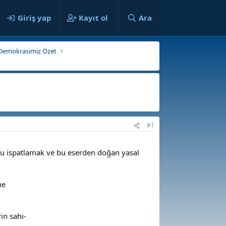
ılar
Giriş yap
Kayıt ol
Ara
an Demokrasimiz Özet
#1
unu ispatlamak ve bu eserden doğan yasal
ne
in sahi-