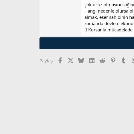
çok ucuz olmasını sağlam
Hangi nedenle olursa o
almak, eser sahibinin 
zamanda devlete ekonom
 Korsanla mücadelede i
Facebook
X
Bluesky
LinkedIn
Reddit
Pinterest
Tum
Paylaş: