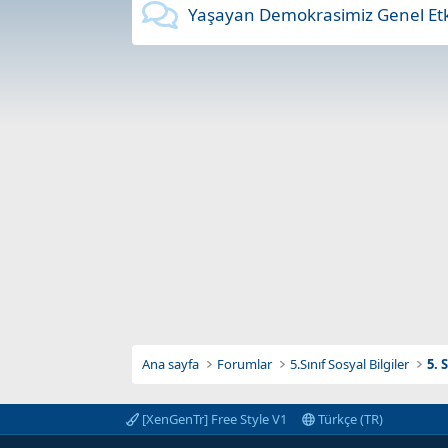
Yaşayan Demokrasimiz Genel Etki
Ana sayfa
Forumlar
5.Sınıf Sosyal Bilgiler
5. 
[XenGenTr] Free Style V1
Türkçe (TR)