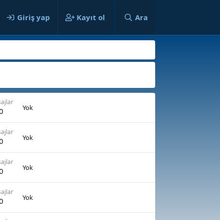
ılar
Giriş yap
Kayıt ol
Ara
ajlar
Yok
0
ajlar
Yok
0
ajlar
Yok
0
ajlar
Yok
0