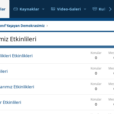
lar
Kaynaklar
Video-Galeri
Kullanıc
Sınıf Yaşayan Demokrasimiz
iz Etkinlileri
Konular
Mes
leri Etkinlikleri
0
Konular
Mes
ileri
0
Konular
Mes
rımız Etkinlikleri
0
Konular
Mes
tkinlileri
0