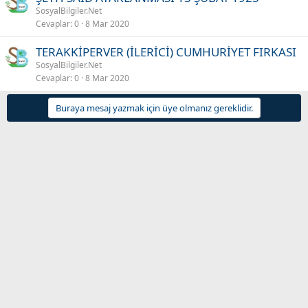
SosyalBilgiler.Net
Cevaplar
0
8 Mar 2020
TERAKKİPERVER (İLERİCİ) CUMHURİYET FIRKASI
SosyalBilgiler.Net
Cevaplar
0
8 Mar 2020
Buraya mesaj yazmak için üye olmanız gereklidir.