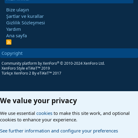
Bize ulaşın
Şartlar ve kurallar
Gizlilik Sözleşmesi
Yardım
Ana sayfa
R
S
S
Copyright
®
Community platform by XenForo
© 2010-2024 XenForo Ltd.
XenForo Style eTiKeT™ 2019
Türkçe XenForo 2
By eTiKeT™ 2017
We value your privacy
We use essential
cookies
to make this site work, and optional
cookies to enhance your experience.
See further information and configure your preferences