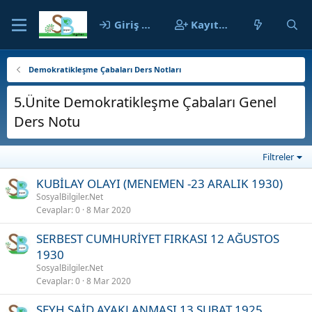
Giriş yap
Kayıt ol
Demokratikleşme Çabaları Ders Notları
5.Ünite Demokratikleşme Çabaları Genel
Ders Notu
Filtreler
KUBİLAY OLAYI (MENEMEN -23 ARALIK 1930)
SosyalBilgiler.Net
Cevaplar
0
8 Mar 2020
SERBEST CUMHURİYET FIRKASI 12 AĞUSTOS
1930
SosyalBilgiler.Net
Cevaplar
0
8 Mar 2020
ŞEYH SAİD AYAKLANMASI 13 ŞUBAT 1925