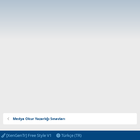
Medya Okur Yazarlığı Sınavları
[XenGenTr] Free Style V1
Türkçe (TR)