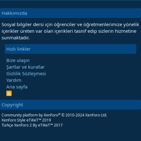
Hakkımızda
Sosyal bilgiler dersi için öğrenciler ve öğretmenlerimize yönelik
içerikler üreten var olan içerikleri tasnif edip sizlerin hizmetine
sunmaktadır.
Hızlı linkler
Bize ulaşın
Şartlar ve kurallar
Gizlilik Sözleşmesi
Yardım
Ana sayfa
R
S
S
Copyright
®
Community platform by XenForo
© 2010-2024 XenForo Ltd.
XenForo Style eTiKeT™ 2019
Türkçe XenForo 2
By eTiKeT™ 2017