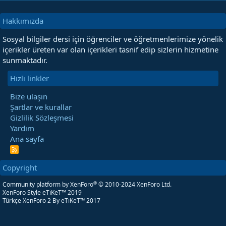
Hakkımızda
Sosyal bilgiler dersi için öğrenciler ve öğretmenlerimize yönelik
içerikler üreten var olan içerikleri tasnif edip sizlerin hizmetine
sunmaktadır.
Hızlı linkler
Bize ulaşın
Şartlar ve kurallar
Gizlilik Sözleşmesi
Yardım
Ana sayfa
R
S
S
Copyright
®
Community platform by XenForo
© 2010-2024 XenForo Ltd.
XenForo Style eTiKeT™ 2019
Türkçe XenForo 2
By eTiKeT™ 2017