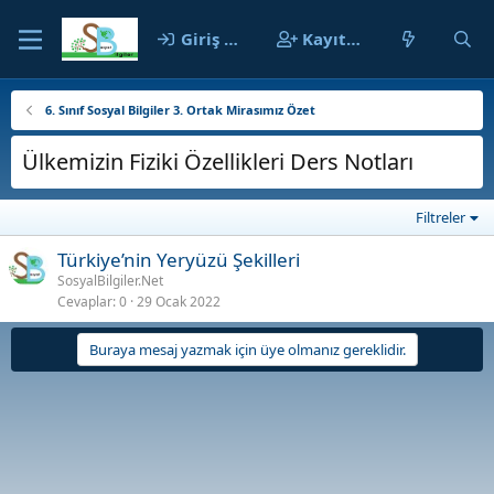
Giriş yap
Kayıt ol
6. Sınıf Sosyal Bilgiler 3. Ortak Mirasımız Özet
Ülkemizin Fiziki Özellikleri Ders Notları
Filtreler
Türkiye’nin Yeryüzü Şekilleri
SosyalBilgiler.Net
Cevaplar
0
29 Ocak 2022
Buraya mesaj yazmak için üye olmanız gereklidir.