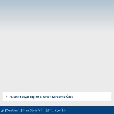
6. Sınıf Sosyal Bilgiler 3. Ortak Mirasımız Özet
[XenGenTr] Free Style V1
Türkçe (TR)