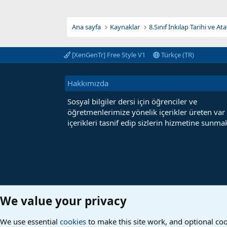
Ana sayfa
Kaynaklar
8.Sınıf İnkılap Tarihi ve A
[XenGenTr] Free Style V1
Türkçe (TR)
Hakkımızda
Sosyal bilgiler dersi için öğrenciler ve
öğretmenlerimize yönelik içerikler üreten var
içerikleri tasnif edip sizlerin hizmetine sunmak
We value your privacy
We use essential
cookies
to make this site work, and optional co