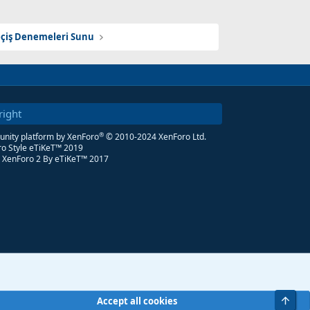
Geçiş Denemeleri Sunu
right
®
ity platform by XenForo
© 2010-2024 XenForo Ltd.
o Style eTiKeT™ 2019
 XenForo 2
By eTiKeT™ 2017
Üst
Accept all cookies