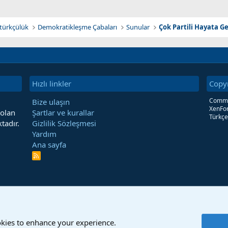
tatürkçülük
Demokratikleşme Çabaları
Sunular
Çok Partili Hayata 
Hızlı linkler
Copy
Commun
Bize ulaşın
XenFor
 olan
Şartlar ve kurallar
Türkçe
tadır.
Gizlilik Sözleşmesi
Yardım
Ana sayfa
R
S
S
okies to enhance your experience.