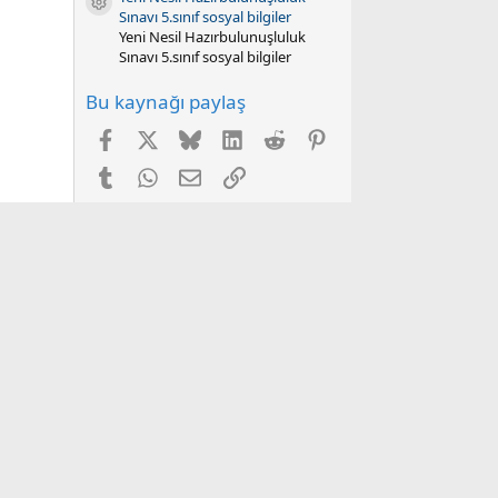
Kaynak ikonu
Sınavı 5.sınıf sosyal bilgiler
Yeni Nesil Hazırbulunuşluluk
Sınavı 5.sınıf sosyal bilgiler
Bu kaynağı paylaş
Facebook
X
Bluesky
LinkedIn
Reddit
Pinterest
Tumblr
WhatsApp
E-posta
Link