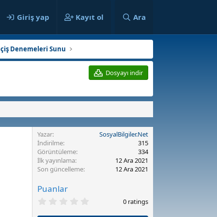
ılar
Giriş yap
Kayıt ol
Ara
Geçiş Denemeleri Sunu
Dosyayı indir
Yazar
SosyalBilgiler.Net
İndirilme
315
Görüntüleme
334
İlk yayınlama
12 Ara 2021
Son güncelleme
12 Ara 2021
Puanlar
0
0 ratings
.
0