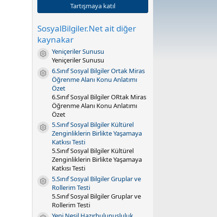
0
Tartışmaya katıl
y
ı
l
SosyalBilgiler.Net ait diğer
d
kaynakar
ı
z
Yeniçeriler Sunusu
Kaynak ikonu
(
Yeniçeriler Sunusu
l
a
6.Sınıf Sosyal Bilgiler Ortak Miras
Kaynak ikonu
r
Öğrenme Alanı Konu Anlatımı
)
Özet
6.Sınıf Sosyal Bilgiler ORtak Miras
Öğrenme Alanı Konu Anlatımı
Özet
5.Sınıf Sosyal Bilgiler Kültürel
Kaynak ikonu
Zenginliklerin Birlikte Yaşamaya
Katkısı Testi
5.Sınıf Sosyal Bilgiler Kültürel
Zenginliklerin Birlikte Yaşamaya
Katkısı Testi
5.Sınıf Sosyal Bilgiler Gruplar ve
Kaynak ikonu
Rollerim Testi
5.Sınıf Sosyal Bilgiler Gruplar ve
Rollerim Testi
Yeni Nesil Hazırbulunuşluluk