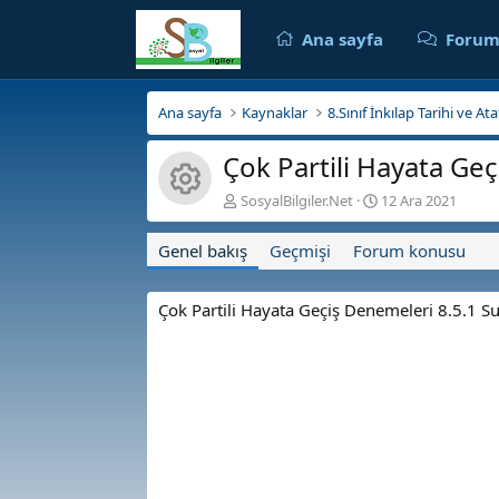
Ana sayfa
Forum
Ana sayfa
Kaynaklar
8.Sınıf İnkılap Tarihi ve A
Çok Partili Hayata Ge
Kaynak ikonu
Y
O
SosyalBilgiler.Net
12 Ara 2021
a
l
z
u
Genel bakış
Geçmişi
Forum konusu
a
ş
r
t
u
Çok Partili Hayata Geçiş Denemeleri 8.5.1 S
r
u
l
m
a
t
a
r
i