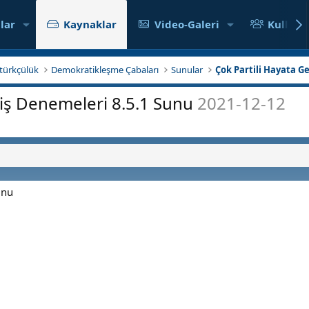
lar
Kaynaklar
Video-Galeri
Kullanıc
tatürkçülük
Demokratikleşme Çabaları
Sunular
Çok Partili Hayata 
çiş Denemeleri 8.5.1 Sunu
2021-12-12
unu