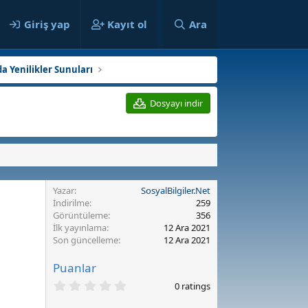
ılar
Giriş yap
Kayıt ol
Ara
da Yenilikler Sunuları
Dosyayı indir
Yazar
SosyalBilgiler.Net
İndirilme
259
Görüntüleme
356
İlk yayınlama
12 Ara 2021
Son güncelleme
12 Ara 2021
Puanlar
0
0 ratings
.
0