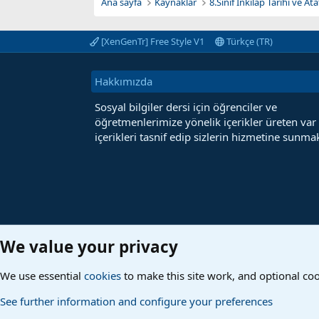
Ana sayfa
Kaynaklar
8.Sınıf İnkılap Tarihi ve A
[XenGenTr] Free Style V1
Türkçe (TR)
Hakkımızda
Sosyal bilgiler dersi için öğrenciler ve
öğretmenlerimize yönelik içerikler üreten var
içerikleri tasnif edip sizlerin hizmetine sunmak
We value your privacy
We use essential
cookies
to make this site work, and optional co
See further information and configure your preferences