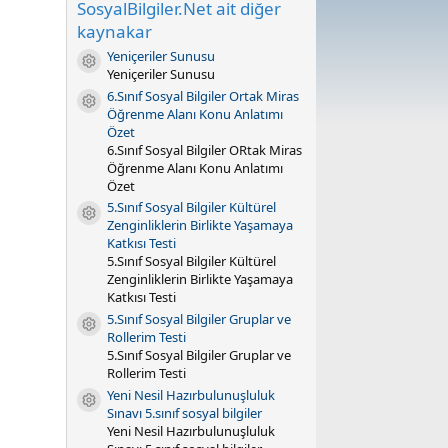
SosyalBilgiler.Net ait diğer
0
y
kaynakar
ı
l
Yeniçeriler Sunusu
Kaynak ikonu
d
Yeniçeriler Sunusu
ı
6.Sınıf Sosyal Bilgiler Ortak Miras
z
Kaynak ikonu
(
Öğrenme Alanı Konu Anlatımı
l
Özet
a
6.Sınıf Sosyal Bilgiler ORtak Miras
r
Öğrenme Alanı Konu Anlatımı
)
Özet
5.Sınıf Sosyal Bilgiler Kültürel
Kaynak ikonu
Zenginliklerin Birlikte Yaşamaya
Katkısı Testi
5.Sınıf Sosyal Bilgiler Kültürel
Zenginliklerin Birlikte Yaşamaya
Katkısı Testi
5.Sınıf Sosyal Bilgiler Gruplar ve
Kaynak ikonu
Rollerim Testi
5.Sınıf Sosyal Bilgiler Gruplar ve
Rollerim Testi
Yeni Nesil Hazırbulunuşluluk
Kaynak ikonu
Sınavı 5.sınıf sosyal bilgiler
Yeni Nesil Hazırbulunuşluluk