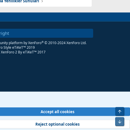
da Yenilikler Sunuları
right
®
ity platform by XenForo
© 2010-2024 XenForo Ltd.
o Style eTiKeT™ 2019
 XenForo 2
By eTiKeT™ 2017
Üst
Accept all cookies
Alt
Reject optional cookies