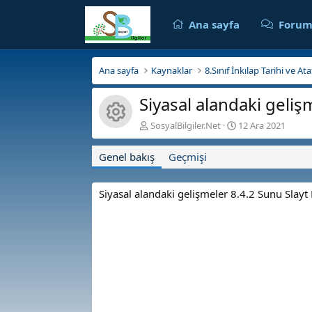
Ana sayfa
Forum
Ana sayfa
Kaynaklar
8.Sınıf İnkılap Tarihi ve A
Siyasal alandaki geliş
Kaynak ikonu
Y
O
SosyalBilgiler.Net
12 Ara 2021
a
l
z
u
Genel bakış
Geçmişi
a
ş
r
t
u
Siyasal alandaki gelişmeler 8.4.2 Sunu Slayt
r
u
l
m
a
t
a
r
i