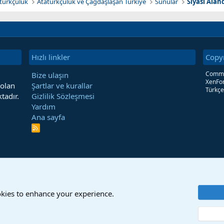
tatürkçülük
Atatürkçülük ve Çağdaşlaşan Türkiye
Sunular
Siyasi Alan
Hızlı linkler
Copy
Commun
Bize ulaşın
XenFor
 olan
Şartlar ve kurallar
Türkçe
tadır.
Gizlilik Sözleşmesi
Yardım
Ana sayfa
R
S
S
okies to enhance your experience.