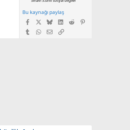
Sınavı 5.sınıf sosyal bilgiler
Bu kaynağı paylaş
Facebook
X
Bluesky
LinkedIn
Reddit
Pinterest
Tumblr
WhatsApp
E-posta
Link