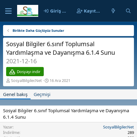
Giriş yap
Kayıt ol
Birlikte Daha Güçlüyüz Sunular
Sosyal Bilgiler 6.sınıf Toplumsal
Yardımlaşma ve Dayanışma 6.1.4 Sunu
2021-12-16
Dosyayı indir
Y
O
SosyalBilgiler.Net
16 Ara 2021
a
l
z
u
Genel bakış
Geçmişi
a
ş
r
t
u
Sosyal Bilgiler 6.sınıf Toplumsal Yardımlaşma ve Dayanışma
r
6.1.4 Sunu
u
l
Yazar
SosyalBilgiler.Net
m
İndirilme
289
a