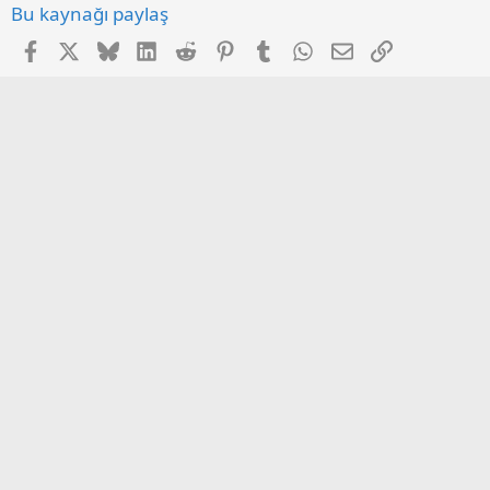
Bu kaynağı paylaş
Facebook
X
Bluesky
LinkedIn
Reddit
Pinterest
Tumblr
WhatsApp
E-posta
Link