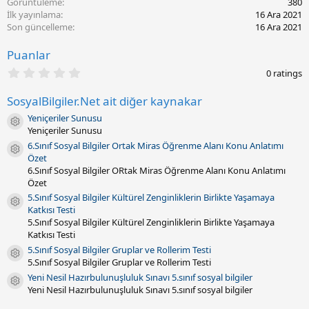
Görüntüleme
380
t
İlk yayınlama
16 Ara 2021
a
Son güncelleme
16 Ara 2021
r
i
Puanlar
h
0
i
0 ratings
.
0
SosyalBilgiler.Net ait diğer kaynakar
0
y
Yeniçeriler Sunusu
ı
Kaynak ikonu
Yeniçeriler Sunusu
l
d
6.Sınıf Sosyal Bilgiler Ortak Miras Öğrenme Alanı Konu Anlatımı
Kaynak ikonu
ı
Özet
z
6.Sınıf Sosyal Bilgiler ORtak Miras Öğrenme Alanı Konu Anlatımı
(
Özet
l
a
5.Sınıf Sosyal Bilgiler Kültürel Zenginliklerin Birlikte Yaşamaya
Kaynak ikonu
r
Katkısı Testi
)
5.Sınıf Sosyal Bilgiler Kültürel Zenginliklerin Birlikte Yaşamaya
Katkısı Testi
5.Sınıf Sosyal Bilgiler Gruplar ve Rollerim Testi
Kaynak ikonu
5.Sınıf Sosyal Bilgiler Gruplar ve Rollerim Testi
Yeni Nesil Hazırbulunuşluluk Sınavı 5.sınıf sosyal bilgiler
Kaynak ikonu
Yeni Nesil Hazırbulunuşluluk Sınavı 5.sınıf sosyal bilgiler