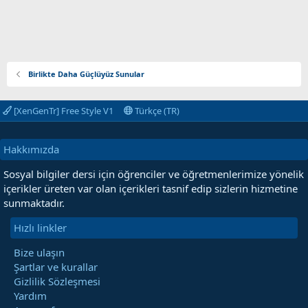
Birlikte Daha Güçlüyüz Sunular
[XenGenTr] Free Style V1
Türkçe (TR)
Hakkımızda
Sosyal bilgiler dersi için öğrenciler ve öğretmenlerimize yönelik
içerikler üreten var olan içerikleri tasnif edip sizlerin hizmetine
sunmaktadır.
Hızlı linkler
Bize ulaşın
Şartlar ve kurallar
Gizlilik Sözleşmesi
Yardım