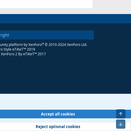
right
®
ity platform by XenForo
© 2010-2024 XenForo Ltd.
o Style eTiKeT™ 2019
 XenForo 2
By eTiKeT™ 2017
Üst
Accept all cookies
Alt
Reject optional cookies