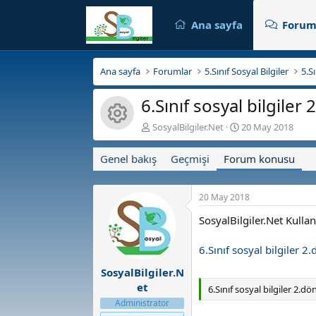
Ana sayfa
Forum
Ana sayfa
Forumlar
5.Sınıf Sosyal Bilgiler
5.Sı
6.Sınıf sosyal bilgiler
Kaynak ikonu
K
B
SosyalBilgiler.Net
20 May 2018
o
a
n
ş
Genel bakış
Geçmişi
Forum konusu
b
l
u
a
y
n
20 May 2018
u
g
b
ı
SosyalBilgiler.Net Kulla
a
ç
ş
t
6.Sınıf sosyal bilgiler 2
l
a
a
r
SosyalBilgiler.N
t
i
et
6.Sınıf sosyal bilgiler 2.dö
a
h
Administrator
n
i