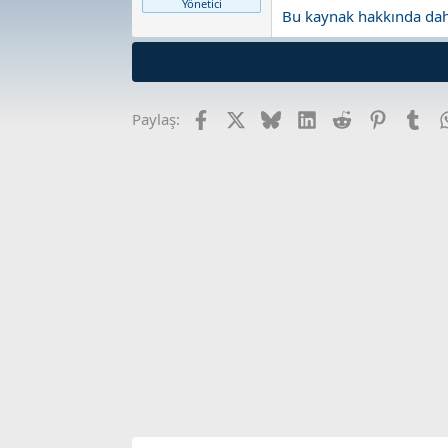
Yönetici
Bu kaynak hakkında daha 
Facebook
X
Bluesky
LinkedIn
Reddit
Pinterest
Tum
Paylaş: