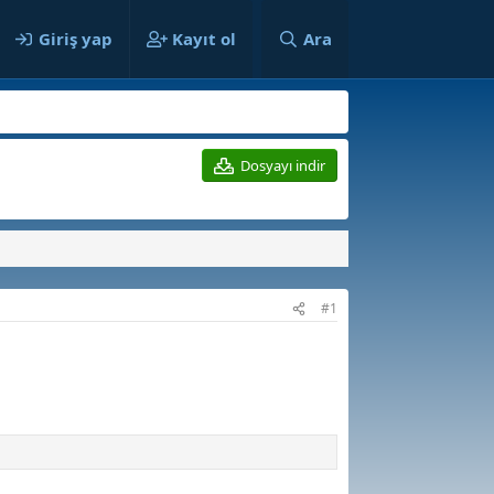
ılar
Giriş yap
Kayıt ol
Ara
Dosyayı indir
#1