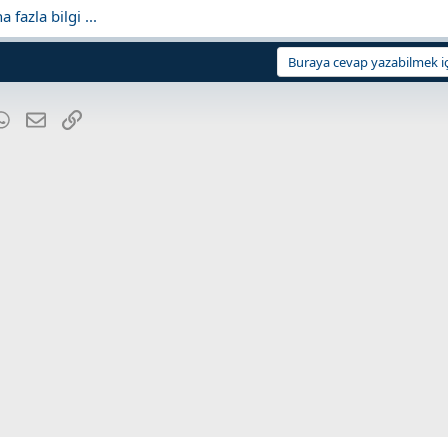
fazla bilgi ...
Buraya cevap yazabilmek iç
blr
WhatsApp
E-posta
Link