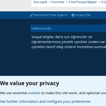
Ana sayfa
Forumlar
5.Sınıf Sosyal Bilgiler
5.Sı
[XenGenTr] Free Style V1
Türkçe (TR)
Hakkımızda
Sosyal bilgiler dersi için öğrenciler ve
öğretmenlerimize yönelik içerikler üreten var
içerikleri tasnif edip sizlerin hizmetine sunmak
We value your privacy
We use essential
cookies
to make this site work, and optional co
See further information and configure your preferences