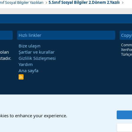
nıf Sosyal Bilgiler Yazılıları
5.Sınıf Sosyal Bilgiler 2.Dönem 2.Yazılı
Hızlı linkler
Copy
Commun
Bize ulaşın
XenFor
 olan
Şartlar ve kurallar
Türkçe
tadır.
Gizlilik Sözleşmesi
Yardım
Ana sayfa
R
S
S
okies to enhance your experience.