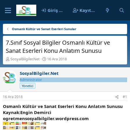
Giriş yap
Kayıt ol
Osmanlı Kültür ve Sanat Eserleri Sunular
7.Sınıf Sosyal Bilgiler Osmanlı Kültür ve
Sanat Eserleri Konu Anlatım Sunusu
K
B
SosyalBilgiler.Net
16 Ara 2018
o
a
n
ş
SosyalBilgiler.Net
b
l
u
a
Administrator
y
n
Yönetici
u
g
b
ı
16 Ara 2018
#1
a
ç
ş
t
Osmanlı Kültür ve Sanat Eserleri Konu Anlatım Sunusu
l
a
Kaynak:Engin Demirci
a
r
ogretmensosyalbilgiler.wordpress.com
t
i
a
h