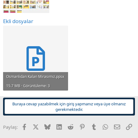
n
i
Ekli dosyalar
Osmanlıdan Kalan Mirasımız.ppsx
15.7 MB · Görüntüleme: 3
Buraya cevap yazabilmek için giriş yapmanız veya üye olmanız
gerekmektedir.
Facebook
X
Bluesky
LinkedIn
Reddit
Pinterest
Tumblr
WhatsApp
E-posta
Li
Paylaş: