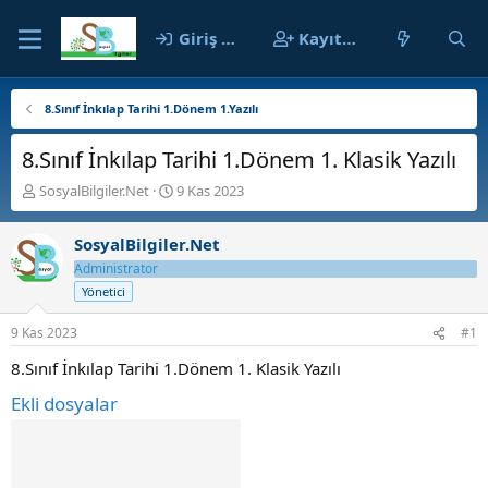
Giriş yap
Kayıt ol
8.Sınıf İnkılap Tarihi 1.Dönem 1.Yazılı
8.Sınıf İnkılap Tarihi 1.Dönem 1. Klasik Yazılı
K
B
SosyalBilgiler.Net
9 Kas 2023
o
a
n
ş
SosyalBilgiler.Net
b
l
u
a
Administrator
y
n
Yönetici
u
g
b
ı
9 Kas 2023
#1
a
ç
ş
t
8.Sınıf İnkılap Tarihi 1.Dönem 1. Klasik Yazılı
l
a
Ekli dosyalar
a
r
t
i
a
h
n
i