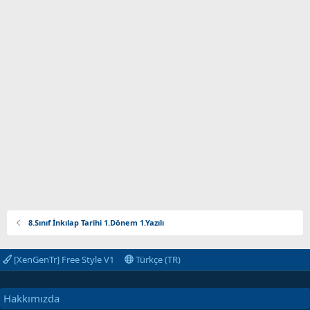
8.Sınıf İnkılap Tarihi 1.Dönem 1.Yazılı
[XenGenTr] Free Style V1
Türkçe (TR)
Hakkımızda