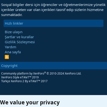
Sosyal bilgiler dersi için öğrenciler ve öğretmenlerimize yönelik
içerikler üreten var olan içerikleri tasnif edip sizlerin hizmetine
sunmaktadır.
Hızlı linkler
Bize ulaşın
Şartlar ve kurallar
Gizlilik Sözleşmesi
Yardım
Ana sayfa
R
S
S
Copyright
®
Community platform by XenForo
© 2010-2024 XenForo Ltd.
XenForo Style eTiKeT™ 2019
Türkçe XenForo 2
By eTiKeT™ 2017
We value your privacy