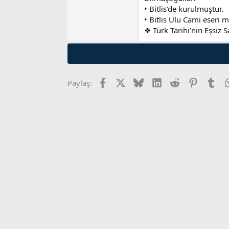
• Bitlis’de kurulmuştur.
• Bitlis Ulu Cami eseri m
❖ Türk Tarihi’nin Eşsiz S
Facebook
X
Bluesky
LinkedIn
Reddit
Pinterest
Tum
Paylaş: