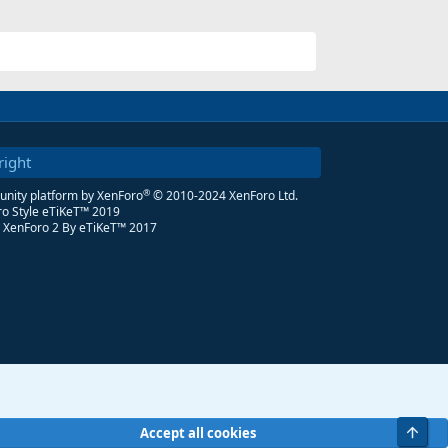
right
®
ity platform by XenForo
© 2010-2024 XenForo Ltd.
o Style eTiKeT™ 2019
 XenForo 2
By eTiKeT™ 2017
Üst
Accept all cookies