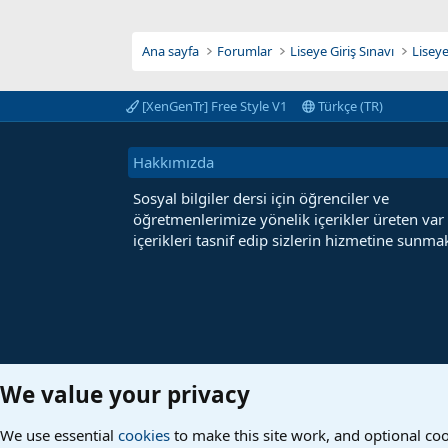
Ana sayfa
Forumlar
Liseye Giriş Sınavı
Liseye
[XenGenTr] Free Style V1
Türkçe (TR)
Hakkımızda
Sosyal bilgiler dersi için öğrenciler ve
öğretmenlerimize yönelik içerikler üreten var
içerikleri tasnif edip sizlerin hizmetine sunmak
We value your privacy
We use essential
cookies
to make this site work, and optional co