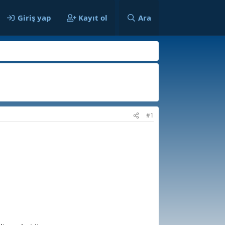
ılar
Giriş yap
Kayıt ol
Ara
#1