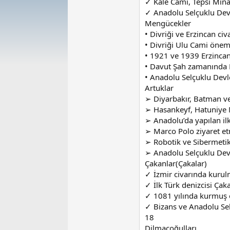
✓ Kale Cami, Tepsi Mina
✓ Anadolu Selçuklu Devl
Mengücekler
• Divriği ve Erzincan ci
• Divriği Ulu Cami önem
• 1921 ve 1939 Erzinca
• Davut Şah zamanında F
• Anadolu Selçuklu Devle
Artuklar
➢ Diyarbakır, Batman ve
➢ Hasankeyf, Hatuniye M
➢ Anadolu’da yapılan il
➢ Marco Polo ziyaret etm
➢ Robotik ve Sibermetik 
➢ Anadolu Selçuklu Devl
Çakanlar(Çakalar)
✓ İzmir civarında kurul
✓ İlk Türk denizcisi Çaka
✓ 1081 yılında kurmuş 
✓ Bizans ve Anadolu Selç
18
Dilmaçoğulları