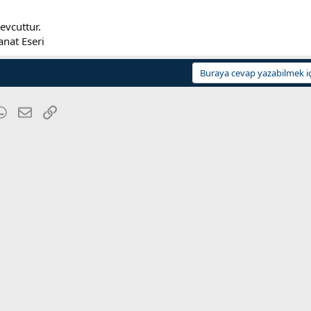
evcuttur.
anat Eseri
Buraya cevap yazabilmek iç
blr
WhatsApp
E-posta
Link