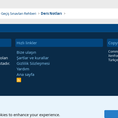
 Geçiş Sınavları Rehberi
Ders Notları
Hızlı linkler
Copy
Commun
Bize ulaşın
XenFor
 olan
Şartlar ve kurallar
Türkçe
tadır.
Gizlilik Sözleşmesi
Yardım
Ana sayfa
R
S
S
okies to enhance your experience.