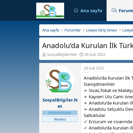
Ana sayfa
Forum
Ana sayfa
Forumlar
Liseye Giriş Sınavı
Liseye
Anadolu’da Kurulan İlk Türk
K
B
SosyalBilgiler.Net
28 Şub 2022
o
a
n
ş
28 Şub 2022
b
l
u
a
Anadolu’da Kurulan İlk T
y
n
Danişdmenliler
u
g
➢ Sivas,Tokat ve Malaty
b
ı
➢ Kayseri Ulu Cami öneml
a
ç
SosyalBilgiler.N
ş
t
➢ Anadolu’da kurulan il
et
l
a
➢ Anadolu Selçuklu Devl
Administrator
a
r
Saltuklular
t
i
Yönetici
✓ Erzurum ve civarında
a
h
✓ Anadolu’da kurulan ilk
n
i