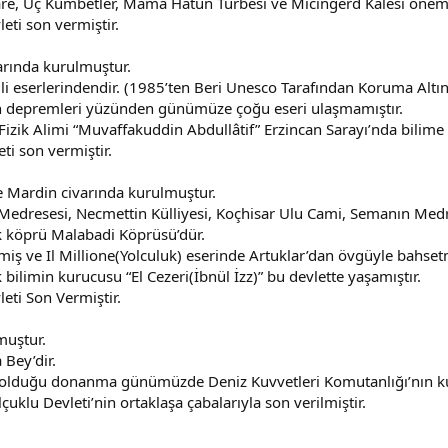
re, Üç Kümbetler, Mama Hatun Türbesi ve Micingerd Kalesi önemli
eti son vermiştir.
varında kurulmuştur.
li eserlerindendir. (1985’ten Beri Unesco Tarafından Koruma Altı
n depremleri yüzünden günümüze çoğu eseri ulaşmamıştır.
izik Alimi “Muvaffakuddin Abdullâtif” Erzincan Sarayı’nda bilime 
ti son vermiştir.
 Mardin civarında kurulmuştur.
edresesi, Necmettin Külliyesi, Koçhisar Ulu Cami, Semanın Medres
k köprü Malabadi Köprüsü’dür.
iş ve Il Millione(Yolculuk) eserinde Artuklar’dan övgüyle bahsetm
bilimin kurucusu “El Cezeri(İbnül İzz)” bu devlette yaşamıştır.
eti Son Vermiştir.
muştur.
 Bey’dir.
olduğu donanma günümüzde Deniz Kuvvetleri Komutanlığı’nın kur
uklu Devleti’nin ortaklaşa çabalarıyla son verilmiştir.