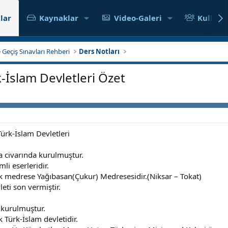
lar
Kaynaklar
Video-Galeri
Kullanıc
 Geçiş Sınavları Rehberi
Ders Notları
-İslam Devletleri Özet
ürk-İslam Devletleri
a civarında kurulmuştur.
i eserleridir.
k medrese Yağıbasan(Çukur) Medresesidir.(Niksar – Tokat)
eti son vermiştir.
 kurulmuştur.
 Türk-İslam devletidir.