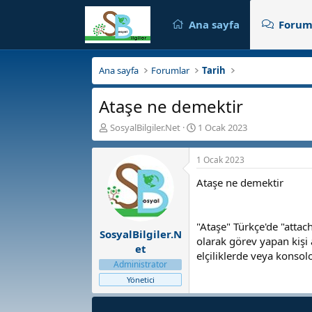
Ana sayfa
Forum
Ana sayfa
Forumlar
Tarih
Ataşe ne demektir
K
B
SosyalBilgiler.Net
1 Ocak 2023
o
a
n
ş
1 Ocak 2023
b
l
u
a
Ataşe ne demektir
y
n
u
g
b
ı
"Ataşe" Türkçe'de "attach
a
ç
SosyalBilgiler.N
ş
t
olarak görev yapan kişi a
et
l
a
elçiliklerde veya konsolo
Administrator
a
r
t
i
Yönetici
a
h
n
i