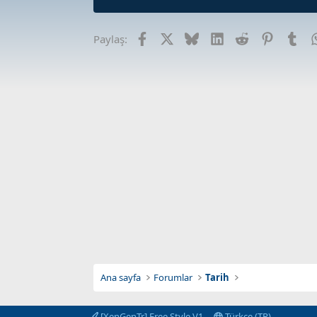
Facebook
X
Bluesky
LinkedIn
Reddit
Pinterest
Tum
Paylaş:
Ana sayfa
Forumlar
Tarih
[XenGenTr] Free Style V1
Türkçe (TR)