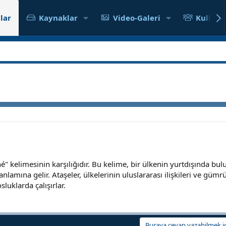
lar
Kaynaklar
Video-Galeri
Kullanıc
é" kelimesinin karşılığıdır. Bu kelime, bir ülkenin yurtdışında bul
nlamına gelir. Ataşeler, ülkelerinin uluslararası ilişkileri ve gümrü
sluklarda çalışırlar.
Buraya cevap yazabilmek iç