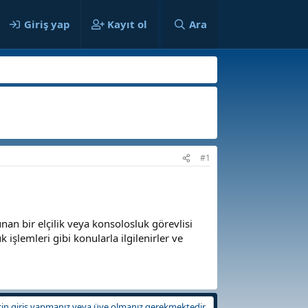
ılar
Giriş yap
Kayıt ol
Ara
#1
unan bir elçilik veya konsolosluk görevlisi
k işlemleri gibi konularla ilgilenirler ve
in giriş yapmanız veya üye olmanız gerekmektedir.